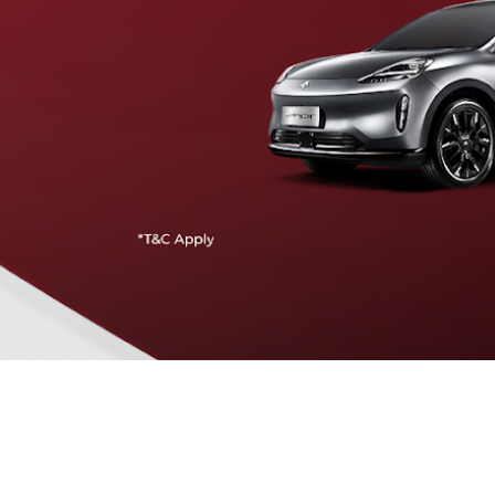
Traffic Jam Assist
Pada kecepatan rendah, mobil secara otomatis
menyesuaikan percepatan, mengerem, dan menjaga
jarak aman dengan kendaraan di depannya.
Intelligent Cruise Assist
Tingkatkan keamanan berkendara dengan fitur yang