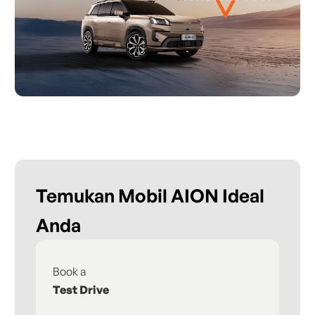
Temukan Mobil AION Ideal
Anda
Book a
Fi
Test Drive
De