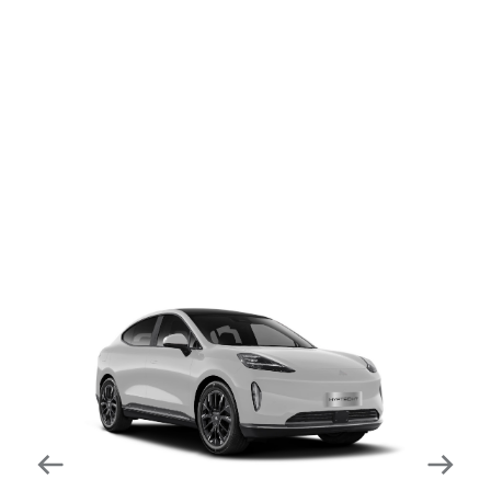
dapat mengurangi kecepatan secara otomatis di
tikungan tajam dan meningkatkan kecepatannya
kembali setelahnya. Beroperasi secara bersamaan
dengan fitur ACC (Adaptive Cruise Control) dan S&G
(Start & Go) sehingga meningkatkan responsivitas saat
melewati tikungan.
Forward Collision Warning
Mendeteksi risiko tabrakan melalui suara alarm dan
layar peringatan yang didukung teknologi sistem
pengeraman otomatis apabila terdeteksi potensi
tabrakan.