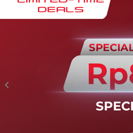
AION’s Intelligent Mobility
Adaptive Cruise Control with Stop and
Go
Fitur ini memungkinkan mobil secara otomatis
mengontrol laju saat berkendara dan menjaga jarak
aman dengan kendaraan di depannya pada kecepatan 0
– 130 km/jam.