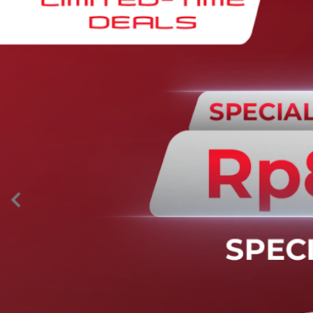
AION’s Intelligent Mobility
Adaptive Cruise Control with Stop and
Go
Fitur ini memungkinkan mobil secara otomatis
mengontrol laju saat berkendara dan menjaga jarak
aman dengan kendaraan di depannya pada kecepatan 0
– 130 km/jam.