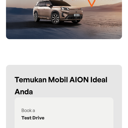
Temukan Mobil AION Ideal
Anda
Book a
Fi
Test Drive
De