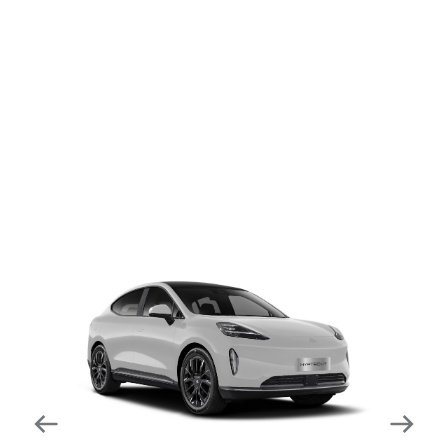
dapat mengurangi kecepatan secara otomatis di
tikungan tajam dan meningkatkan kecepatannya
kembali setelahnya. Beroperasi secara bersamaan
dengan fitur ACC (Adaptive Cruise Control) dan S&G
(Start & Go) sehingga meningkatkan responsivitas saat
melewati tikungan.
Forward Collision Warning
Mendeteksi risiko tabrakan melalui suara alarm dan
layar peringatan yang didukung teknologi sistem
pengeraman otomatis apabila terdeteksi potensi
tabrakan.