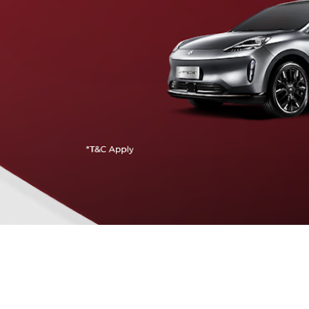
Traffic Jam Assist
Pada kecepatan rendah, mobil secara otomatis
menyesuaikan percepatan, mengerem, dan menjaga
jarak aman dengan kendaraan di depannya.
Intelligent Cruise Assist
Tingkatkan keamanan berkendara dengan fitur yang