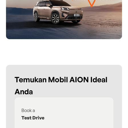
Temukan Mobil AION Ideal
Anda
Book a
Fi
Test Drive
De