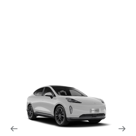
dapat mengurangi kecepatan secara otomatis di
tikungan tajam dan meningkatkan kecepatannya
kembali setelahnya. Beroperasi secara bersamaan
dengan fitur ACC (Adaptive Cruise Control) dan S&G
(Start & Go) sehingga meningkatkan responsivitas saat
melewati tikungan.
Forward Collision Warning
Mendeteksi risiko tabrakan melalui suara alarm dan
layar peringatan yang didukung teknologi sistem
pengeraman otomatis apabila terdeteksi potensi
tabrakan.