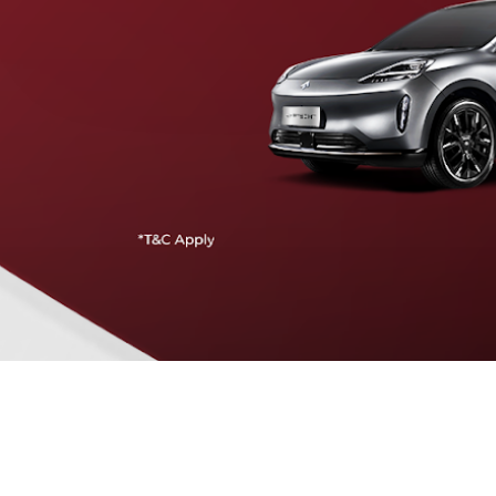
Traffic Jam Assist
Pada kecepatan rendah, mobil secara otomatis
menyesuaikan percepatan, mengerem, dan menjaga
jarak aman dengan kendaraan di depannya.
Intelligent Cruise Assist
Tingkatkan keamanan berkendara dengan fitur yang