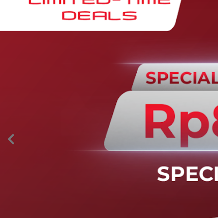
AION’s Intelligent Mobility
Adaptive Cruise Control with Stop and
Go
Fitur ini memungkinkan mobil secara otomatis
mengontrol laju saat berkendara dan menjaga jarak
aman dengan kendaraan di depannya pada kecepatan 0
– 130 km/jam.