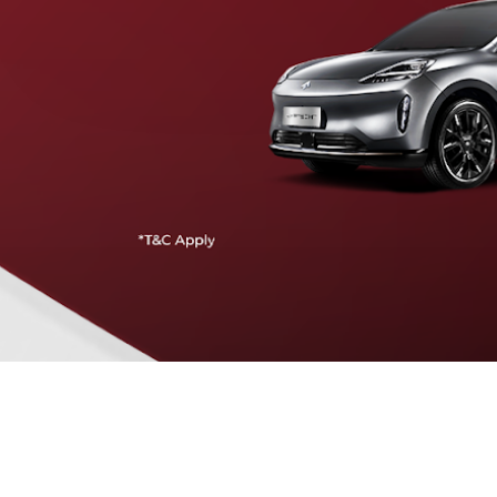
Traffic Jam Assist
Pada kecepatan rendah, mobil secara otomatis
menyesuaikan percepatan, mengerem, dan menjaga
jarak aman dengan kendaraan di depannya.
Intelligent Cruise Assist
Tingkatkan keamanan berkendara dengan fitur yang