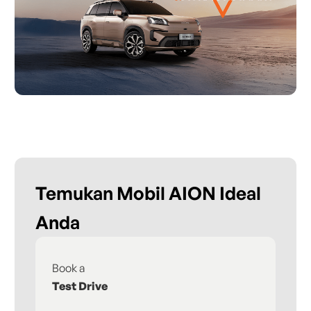
Temukan Mobil AION Ideal
Anda
Book a
Fi
Test Drive
De