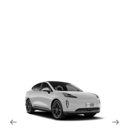
dapat mengurangi kecepatan secara otomatis di
tikungan tajam dan meningkatkan kecepatannya
kembali setelahnya. Beroperasi secara bersamaan
dengan fitur ACC (Adaptive Cruise Control) dan S&G
(Start & Go) sehingga meningkatkan responsivitas saat
melewati tikungan.
Forward Collision Warning
Mendeteksi risiko tabrakan melalui suara alarm dan
layar peringatan yang didukung teknologi sistem
pengeraman otomatis apabila terdeteksi potensi
tabrakan.