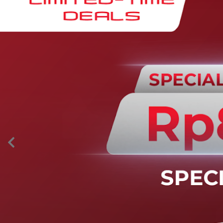
AION’s Intelligent Mobility
Adaptive Cruise Control with Stop and
Go
Fitur ini memungkinkan mobil secara otomatis
mengontrol laju saat berkendara dan menjaga jarak
aman dengan kendaraan di depannya pada kecepatan 0
– 130 km/jam.