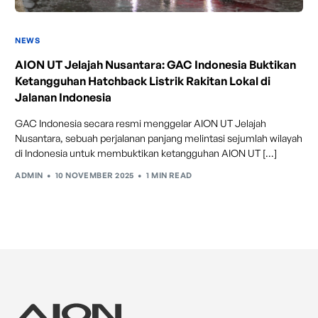
NEWS
AION UT Jelajah Nusantara: GAC Indonesia Buktikan
Ketangguhan Hatchback Listrik Rakitan Lokal di
Jalanan Indonesia
GAC Indonesia secara resmi menggelar AION UT Jelajah
Nusantara, sebuah perjalanan panjang melintasi sejumlah wilayah
di Indonesia untuk membuktikan ketangguhan AION UT […]
ADMIN
10 NOVEMBER 2025
1 MIN READ
Intelligent Cruise Assist
Tingkatkan keamanan berkendara dengan fitur yang
dapat mengurangi kecepatan secara otomatis di
tikungan tajam dan meningkatkan kecepatannya
kembali setelahnya. Beroperasi secara bersamaan
dengan fitur ACC (Adaptive Cruise Control) dan S&G
(Start & Go) sehingga meningkatkan responsivitas saat
melewati tikungan.