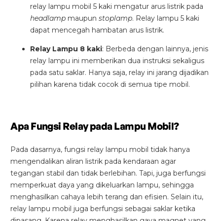
relay lampu mobil 5 kaki mengatur arus listrik pada
dapat mengurangi kecepatan secara otomatis di
headlamp
maupun
stoplamp
. Relay lampu 5 kaki
tikungan tajam dan meningkatkan kecepatannya
dapat mencegah hambatan arus listrik.
kembali setelahnya. Beroperasi secara bersamaan
dengan fitur ACC (Adaptive Cruise Control) dan S&G
Relay Lampu 8 kaki
: Berbeda dengan lainnya, jenis
(Start & Go) sehingga meningkatkan responsivitas saat
relay lampu ini memberikan dua instruksi sekaligus
melewati tikungan.
pada satu saklar. Hanya saja, relay ini jarang dijadikan
pilihan karena tidak cocok di semua tipe mobil.
Forward Collision Warning
Apa Fungsi Relay pada Lampu Mobil?
Mendeteksi risiko tabrakan melalui suara alarm dan
layar peringatan yang didukung teknologi sistem
Pada dasarnya, fungsi relay lampu mobil tidak hanya
pengeraman otomatis apabila terdeteksi potensi
mengendalikan aliran listrik pada kendaraan agar
tabrakan.
tegangan stabil dan tidak berlebihan. Tapi, juga berfungsi
memperkuat daya yang dikeluarkan lampu, sehingga
menghasilkan cahaya lebih terang dan efisien. Selain itu,
relay lampu mobil juga berfungsi sebagai saklar ketika
dipasang. Karena relay menghasilkan gaya magnet yang