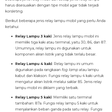
harus disesuaikan dengan tipe mobil agar tidak terjadi
Traffic Jam Assist
korsleting.
Pada kecepatan rendah, mobil secara otomatis
Berikut beberapa jenis relay lampu mobil yang perlu Anda
menyesuaikan percepatan, mengerem, dan menjaga
ketahui:
jarak aman dengan kendaraan di depannya.
Relay Lampu 3 kaki
: Jenis relay lampu mobil ini
memiliki tiga kaki atau terminal, yaitu 30, 86, dan 87.
Umumnya, relay lampu ini digunakan untuk
komponen aliran listrik yang tidak terlalu besar.
Relay Lampu 4 kaki
: Relay lampu ini umum
digunakan pada rangkaian
fog lamp
atau lampu
kabut dan klakson. Fungsi relay lampu 4 kaki untuk
mengatur aliran listrik melalui saklar 85. Jenis relay
lampu mobil ini diklaim yang terbaik.
Relay Lampu 5 kaki
: Memiliki satu terminal
Intelligent Cruise Assist
tambahan: 87a. Fungsi relay lampu 5 kaki untuk
menjalankan beban ganda pada satu relay. Fungsi
Tingkatkan keamanan berkendara dengan fitur yang