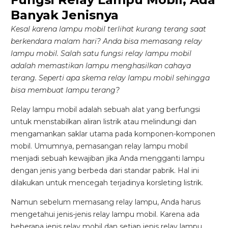
Banyak Jenisnya
Kesal karena lampu mobil terlihat kurang terang saat
AION’s Intelligent Mobility
berkendara malam hari? Anda bisa memasang relay
Adaptive Cruise Control with Stop and
lampu mobil. Salah satu fungsi relay lampu mobil
adalah memastikan lampu menghasilkan cahaya
Go
terang. Seperti apa skema relay lampu mobil sehingga
Fitur ini memungkinkan mobil secara otomatis
bisa membuat lampu terang?
mengontrol laju saat berkendara dan menjaga jarak
aman dengan kendaraan di depannya pada kecepatan 0
Relay lampu mobil adalah sebuah alat yang berfungsi
– 130 km/jam.
untuk menstabilkan aliran listrik atau melindungi dan
mengamankan saklar utama pada komponen-komponen
mobil. Umumnya, pemasangan relay lampu mobil
menjadi sebuah kewajiban jika Anda mengganti lampu
dengan jenis yang berbeda dari standar pabrik. Hal ini
dilakukan untuk mencegah terjadinya korsleting listrik.
Namun sebelum memasang relay lampu, Anda harus
mengetahui jenis-jenis relay lampu mobil. Karena ada
beberapa jenis relay mobil dan setiap jenis relay lampu