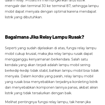
dalam relay. Proses ini memungkinkan arus listrik
Maintenance & Warranty
mengalir dari terminal 30 ke terminal 87, sehingga lampu
mobil dapat menyala dengan optimal karena mendapat
listrik yang dibutuhkan.
Bagaimana Jika Relay Lampu Rusak?
Seperti yang sudah dijelaskan di atas, fungsi relay lampu
mobil cukup krusial, maka jika relay lampu rusak dapat
mengganggu kenyamanan berkendara. Salah satu
kendala yang akan terjadi adalah lampu mobil sering
berkedip-kedip tidak stabil, bahkan lampu mobil bisa tidak
menyala. Dalam kondisi yang parah, relay lampu mobil
Automatic Emergency Braking
yang rusak bisa menyebabkan terjadinya korsleting listrik
Saat potensi tabrakan terdeteksi, sistem secara
dan menyebabkan komponen lainnya panas, akibat aliran
otomatis akan melakukan pengereman untuk
listrik yang tidak tersalurkan dengan baik.
memastikan keselamatan dan keamanan pengendara.
Melihat pentingnya fungsi relay lampu, tak heran jika