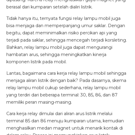
berasal dari kumparan setelah dialiri listrik.
Tidak hanya itu, ternyata fungsi relay lampu mobil juga
bisa menjaga dan memperpanjang umur saklar. Dengan
begitu, dapat meminimalkan risiko percikan api yang
terjadi pada saklar, sehingga mencegah terjadi korsleting.
Bahkan, relay lampu mobil juga dapat mengurangi
hambatan arus, sehingga meningkatkan kinerja
komponen listrik pada mobil.
Lane Departure Warning + Lane
Lantas, bagaimana cara kerja relay lampu mobil sehingga
Keeping Assist
menjaga aliran listrik dengan baik? Pada dasarnya, skema
Sistem cerdas yang memberikan peringatan visual dan
relay lampu mobil cukup sederhana, relay lampu mobil
suara langsung pada dashboard jika mobil menyimpang
yang terdiri dari beberapa terminal: 30, 85, 86, dan 87
dari jalur dan secara otomatis mengoreksi arah
memiliki peran masing-masing.
kendaraan, membantu pengemudi untuk tetap berada
dalam jalur yang benar secara aman dan efektif.
Cara kerja relay dimulai dari aliran arus listrik melalui
terminal 85 dan 86 menuju kumparan utama, kemudian
menghasilkan medan magnet untuk menarik kontak di