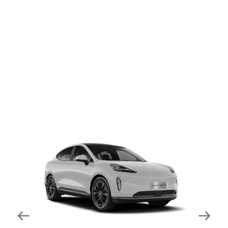
dapat mengurangi kecepatan secara otomatis di
tikungan tajam dan meningkatkan kecepatannya
kembali setelahnya. Beroperasi secara bersamaan
dengan fitur ACC (Adaptive Cruise Control) dan S&G
(Start & Go) sehingga meningkatkan responsivitas saat
melewati tikungan.
Forward Collision Warning
Mendeteksi risiko tabrakan melalui suara alarm dan
layar peringatan yang didukung teknologi sistem
pengeraman otomatis apabila terdeteksi potensi
tabrakan.