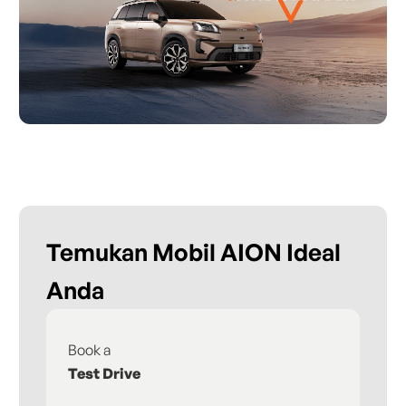
Temukan Mobil AION Ideal
Anda
Book a
Fi
Test Drive
De