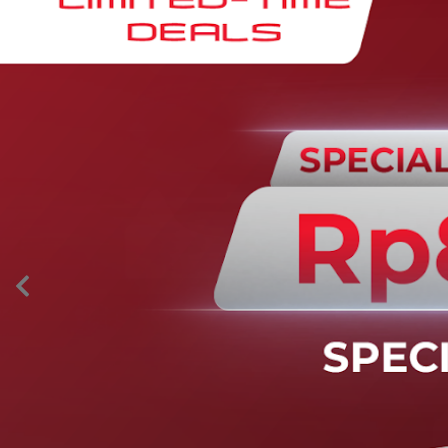
AION’s Intelligent Mobility
Adaptive Cruise Control with Stop and
Go
Fitur ini memungkinkan mobil secara otomatis
mengontrol laju saat berkendara dan menjaga jarak
aman dengan kendaraan di depannya pada kecepatan 0
– 130 km/jam.