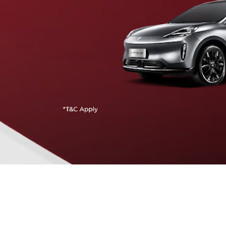
Traffic Jam Assist
Pada kecepatan rendah, mobil secara otomatis
menyesuaikan percepatan, mengerem, dan menjaga
jarak aman dengan kendaraan di depannya.
Intelligent Cruise Assist
Tingkatkan keamanan berkendara dengan fitur yang