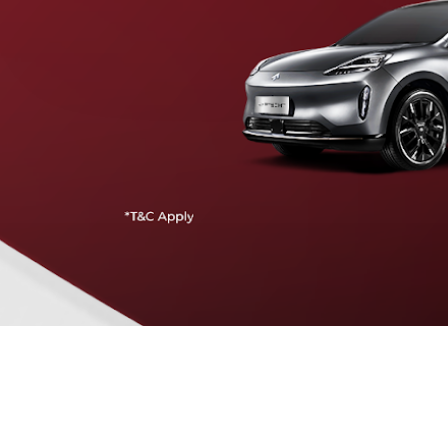
Traffic Jam Assist
Pada kecepatan rendah, mobil secara otomatis
menyesuaikan percepatan, mengerem, dan menjaga
jarak aman dengan kendaraan di depannya.
Intelligent Cruise Assist
Tingkatkan keamanan berkendara dengan fitur yang