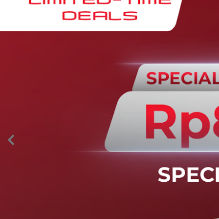
AION’s Intelligent Mobility
Adaptive Cruise Control with Stop and
Go
Fitur ini memungkinkan mobil secara otomatis
mengontrol laju saat berkendara dan menjaga jarak
aman dengan kendaraan di depannya pada kecepatan 0
– 130 km/jam.