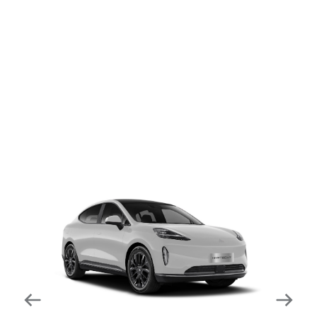
dapat mengurangi kecepatan secara otomatis di
tikungan tajam dan meningkatkan kecepatannya
kembali setelahnya. Beroperasi secara bersamaan
dengan fitur ACC (Adaptive Cruise Control) dan S&G
(Start & Go) sehingga meningkatkan responsivitas saat
melewati tikungan.
Forward Collision Warning
Mendeteksi risiko tabrakan melalui suara alarm dan
layar peringatan yang didukung teknologi sistem
pengeraman otomatis apabila terdeteksi potensi
tabrakan.