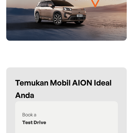
Temukan Mobil AION Ideal
Anda
Book a
Fi
Test Drive
De