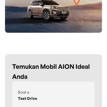
Temukan Mobil AION Ideal
Anda
Book a
Fi
Test Drive
De