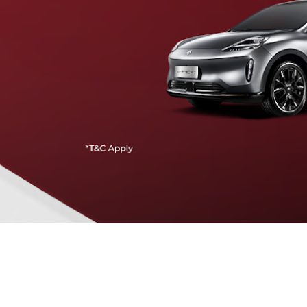
Traffic Jam Assist
Pada kecepatan rendah, mobil secara otomatis
menyesuaikan percepatan, mengerem, dan menjaga
jarak aman dengan kendaraan di depannya.
Intelligent Cruise Assist
Tingkatkan keamanan berkendara dengan fitur yang