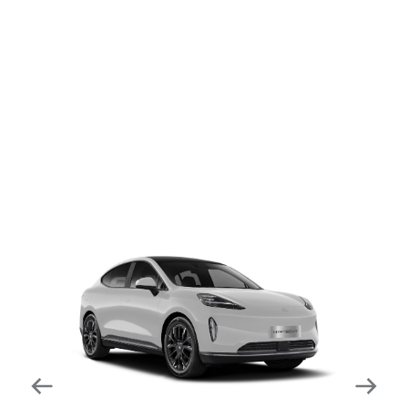
dapat mengurangi kecepatan secara otomatis di
tikungan tajam dan meningkatkan kecepatannya
kembali setelahnya. Beroperasi secara bersamaan
dengan fitur ACC (Adaptive Cruise Control) dan S&G
(Start & Go) sehingga meningkatkan responsivitas saat
melewati tikungan.
Forward Collision Warning
Mendeteksi risiko tabrakan melalui suara alarm dan
layar peringatan yang didukung teknologi sistem
pengeraman otomatis apabila terdeteksi potensi
tabrakan.