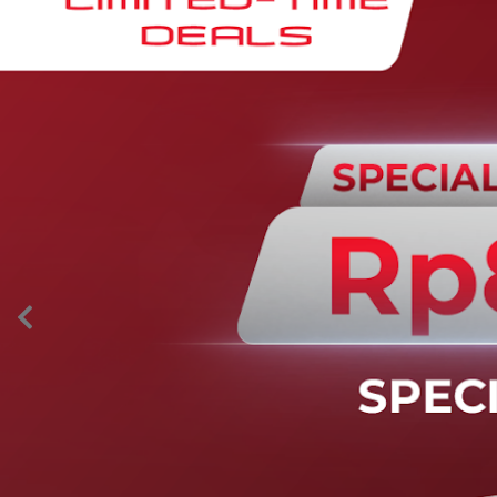
AION’s Intelligent Mobility
Adaptive Cruise Control with Stop and
Go
Fitur ini memungkinkan mobil secara otomatis
mengontrol laju saat berkendara dan menjaga jarak
aman dengan kendaraan di depannya pada kecepatan 0
– 130 km/jam.