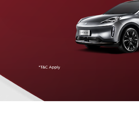
Traffic Jam Assist
Pada kecepatan rendah, mobil secara otomatis
menyesuaikan percepatan, mengerem, dan menjaga
jarak aman dengan kendaraan di depannya.
Intelligent Cruise Assist
Tingkatkan keamanan berkendara dengan fitur yang