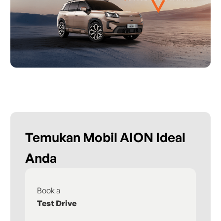
Temukan Mobil AION Ideal
Anda
Book a
Fi
Test Drive
De