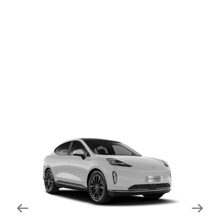
dapat mengurangi kecepatan secara otomatis di
tikungan tajam dan meningkatkan kecepatannya
kembali setelahnya. Beroperasi secara bersamaan
dengan fitur ACC (Adaptive Cruise Control) dan S&G
(Start & Go) sehingga meningkatkan responsivitas saat
melewati tikungan.
Forward Collision Warning
Mendeteksi risiko tabrakan melalui suara alarm dan
layar peringatan yang didukung teknologi sistem
pengeraman otomatis apabila terdeteksi potensi
tabrakan.