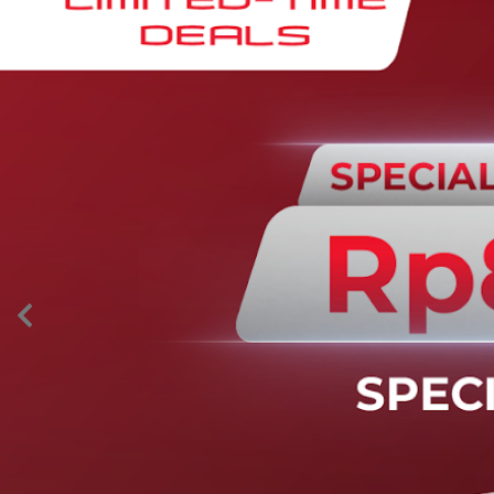
AION’s Intelligent Mobility
Adaptive Cruise Control with Stop and
Go
Fitur ini memungkinkan mobil secara otomatis
mengontrol laju saat berkendara dan menjaga jarak
aman dengan kendaraan di depannya pada kecepatan 0
– 130 km/jam.