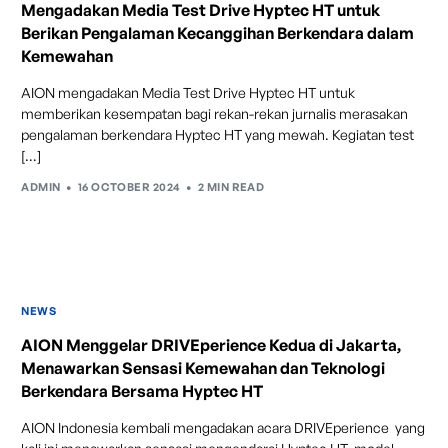
Mengadakan Media Test Drive Hyptec HT untuk
Berikan Pengalaman Kecanggihan Berkendara dalam
Maintenance & Warranty
Kemewahan
AION mengadakan Media Test Drive Hyptec HT untuk
memberikan kesempatan bagi rekan-rekan jurnalis merasakan
pengalaman berkendara Hyptec HT yang mewah. Kegiatan test
[…]
Lane Departure Warning + Lane
ADMIN
16 OCTOBER 2024
2 MIN READ
Keeping Assist
Sistem cerdas yang memberikan peringatan visual dan
suara langsung pada dashboard jika mobil menyimpang
dari jalur dan secara otomatis mengoreksi arah
kendaraan, membantu pengemudi untuk tetap berada
NEWS
dalam jalur yang benar secara aman dan efektif.
AION Menggelar DRIVEperience Kedua di Jakarta,
Menawarkan Sensasi Kemewahan dan Teknologi
Berkendara Bersama Hyptec HT
AION Indonesia kembali mengadakan acara DRIVEperience yang