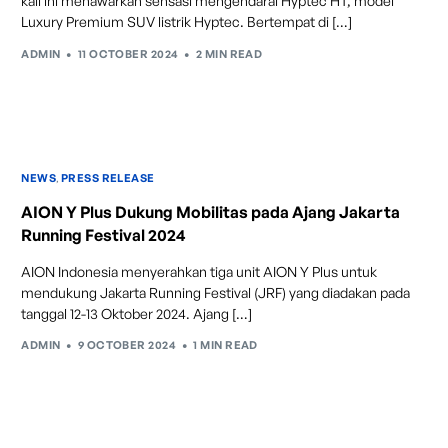
kali ini menawarkan sensasi mengendarai Hyptec HT, model
Luxury Premium SUV listrik Hyptec. Bertempat di […]
ADMIN
11 OCTOBER 2024
2 MIN READ
NEWS
,
PRESS RELEASE
AION Y Plus Dukung Mobilitas pada Ajang Jakarta
Running Festival 2024
AION Indonesia menyerahkan tiga unit AION Y Plus untuk
Automatic Emergency Braking
mendukung Jakarta Running Festival (JRF) yang diadakan pada
tanggal 12-13 Oktober 2024. Ajang […]
Saat potensi tabrakan terdeteksi, sistem secara
otomatis akan melakukan pengereman untuk
ADMIN
9 OCTOBER 2024
1 MIN READ
memastikan keselamatan dan keamanan pengendara.