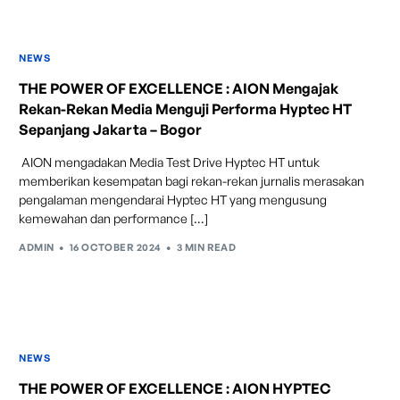
kembali setelahnya. Beroperasi secara bersamaan
dengan fitur ACC (Adaptive Cruise Control) dan S&G
NEWS
(Start & Go) sehingga meningkatkan responsivitas saat
melewati tikungan.
THE POWER OF EXCELLENCE : AION Mengajak
Rekan-Rekan Media Menguji Performa Hyptec HT
Sepanjang Jakarta – Bogor
AION mengadakan Media Test Drive Hyptec HT untuk
Forward Collision Warning
memberikan kesempatan bagi rekan-rekan jurnalis merasakan
pengalaman mengendarai Hyptec HT yang mengusung
Mendeteksi risiko tabrakan melalui suara alarm dan
kemewahan dan performance […]
layar peringatan yang didukung teknologi sistem
pengeraman otomatis apabila terdeteksi potensi
ADMIN
16 OCTOBER 2024
3 MIN READ
tabrakan.
NEWS
THE POWER OF EXCELLENCE : AION HYPTEC