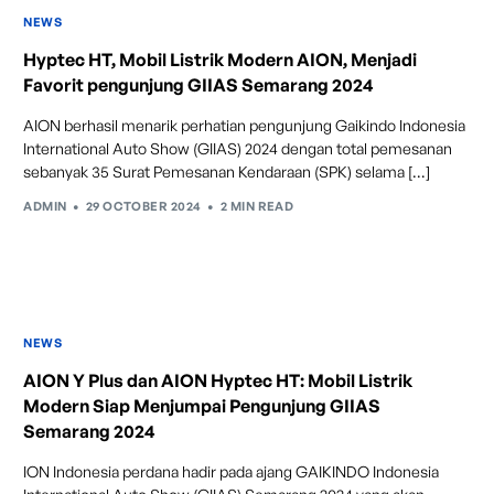
NEWS
AION’s Intelligent Mobility
Hyptec HT, Mobil Listrik Modern AION, Menjadi
Adaptive Cruise Control with Stop and
Favorit pengunjung GIIAS Semarang 2024
Go
AION berhasil menarik perhatian pengunjung Gaikindo Indonesia
Fitur ini memungkinkan mobil secara otomatis
International Auto Show (GIIAS) 2024 dengan total pemesanan
mengontrol laju saat berkendara dan menjaga jarak
sebanyak 35 Surat Pemesanan Kendaraan (SPK) selama […]
aman dengan kendaraan di depannya pada kecepatan 0
ADMIN
29 OCTOBER 2024
2 MIN READ
– 130 km/jam.
NEWS
AION Y Plus dan AION Hyptec HT: Mobil Listrik
Modern Siap Menjumpai Pengunjung GIIAS
Semarang 2024
ION Indonesia perdana hadir pada ajang GAIKINDO Indonesia
Traffic Jam Assist