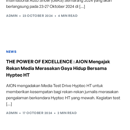
International Auto Show (GIIAS) Semarang 2024 yang akan
Pada kecepatan rendah, mobil secara otomatis
berlangsung pada 23-27 Oktober 2024 di […]
menyesuaikan percepatan, mengerem, dan menjaga
ADMIN
23 OCTOBER 2024
4 MIN READ
jarak aman dengan kendaraan di depannya.
NEWS
THE POWER OF EXCELLENCE : AION Mengajak
Rekan Media Merasakan Gaya Hidup Bersama
Hyptec HT
AION mengadakan Media Test Drive Hyptec HT untuk
memberikan kesempatan bagi rekan-rekan jurnalis merasakan
pengalaman berkendara Hyptec HT yang mewah. Kegiatan test
[…]
Intelligent Cruise Assist
ADMIN
17 OCTOBER 2024
2 MIN READ
Tingkatkan keamanan berkendara dengan fitur yang
dapat mengurangi kecepatan secara otomatis di
tikungan tajam dan meningkatkan kecepatannya