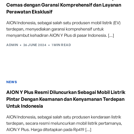
Cemas dengan Garansi Komprehensif dan Layanan
Adaptive Cruise Control with Stop and
Perawatan Eksklusif
Go
AION Indonesia, sebagai salah satu produsen mobil listrik (EV)
Fitur ini memungkinkan mobil secara otomatis
terdepan, menyediakan garansi komprehensif untuk
mengontrol laju saat berkendara dan menjaga jarak
menyambut kehadiran AION Y Plus di pasar Indonesia. […]
aman dengan kendaraan di depannya pada kecepatan 0
– 130 km/jam.
ADMIN
26 JUNE 2024
1 MIN READ
NEWS
AION Y Plus Resmi Diluncurkan Sebagai Mobil Listrik
Pintar Dengan Keamanan dan Kenyamanan Terdepan
Untuk Indonesia
AION Indonesia, sebagai salah satu produsen kendaraan listrik
Traffic Jam Assist
terdepan, secara resmi meluncurkan mobil listrik pertamanya,
Pada kecepatan rendah, mobil secara otomatis
AION Y Plus. Harga ditetapkan pada Rp419 […]
menyesuaikan percepatan, mengerem, dan menjaga