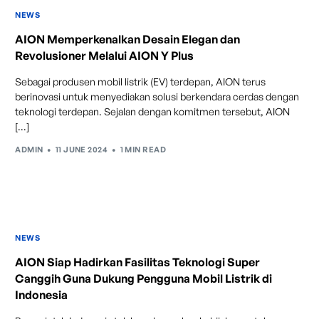
NEWS
AION Memperkenalkan Desain Elegan dan
Revolusioner Melalui AION Y Plus
Sebagai produsen mobil listrik (EV) terdepan, AION terus
Lane Departure Warning + Lane
berinovasi untuk menyediakan solusi berkendara cerdas dengan
teknologi terdepan. Sejalan dengan komitmen tersebut, AION
Keeping Assist
[…]
Sistem cerdas yang memberikan peringatan visual dan
ADMIN
11 JUNE 2024
1 MIN READ
suara langsung pada dashboard jika mobil menyimpang
dari jalur dan secara otomatis mengoreksi arah
kendaraan, membantu pengemudi untuk tetap berada
dalam jalur yang benar secara aman dan efektif.
NEWS
AION Siap Hadirkan Fasilitas Teknologi Super
Canggih Guna Dukung Pengguna Mobil Listrik di
Indonesia