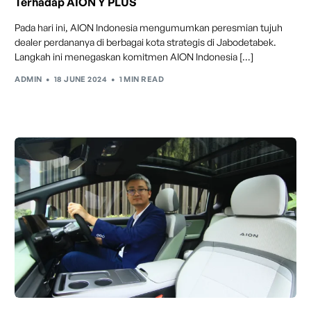
Terhadap AION Y PLUS
dengan fitur ACC (Adaptive Cruise Control) dan S&G
(Start & Go) sehingga meningkatkan responsivitas saat
Pada hari ini, AION Indonesia mengumumkan peresmian tujuh
melewati tikungan.
dealer perdananya di berbagai kota strategis di Jabodetabek.
Maintenance & Warranty
Langkah ini menegaskan komitmen AION Indonesia […]
ADMIN
18 JUNE 2024
1 MIN READ
Forward Collision Warning
Mendeteksi risiko tabrakan melalui suara alarm dan
layar peringatan yang didukung teknologi sistem
pengeraman otomatis apabila terdeteksi potensi
tabrakan.