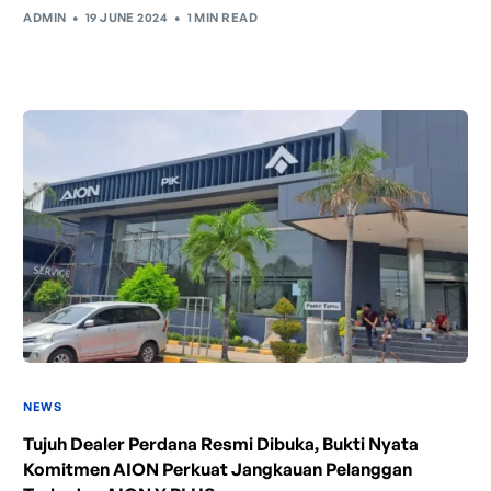
ADMIN
19 JUNE 2024
1 MIN READ
jarak aman dengan kendaraan di depannya.
Intelligent Cruise Assist
Tingkatkan keamanan berkendara dengan fitur yang
NEWS
dapat mengurangi kecepatan secara otomatis di
Tujuh Dealer Perdana Resmi Dibuka, Bukti Nyata
tikungan tajam dan meningkatkan kecepatannya
Komitmen AION Perkuat Jangkauan Pelanggan
kembali setelahnya. Beroperasi secara bersamaan