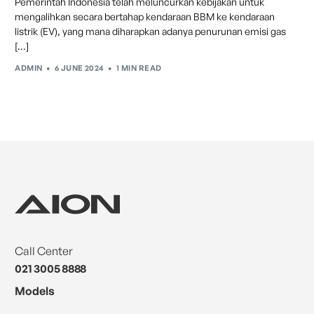
Pemerintah Indonesia telah meluncurkan kebijakan untuk
mengalihkan secara bertahap kendaraan BBM ke kendaraan
listrik (EV), yang mana diharapkan adanya penurunan emisi gas
[…]
ADMIN
6 JUNE 2024
1 MIN READ
Automatic Emergency Braking
Saat potensi tabrakan terdeteksi, sistem secara
otomatis akan melakukan pengereman untuk
memastikan keselamatan dan keamanan pengendara.
Call Center
021 3005 8888
Models