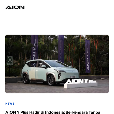
Find a Dealer
Download Brochure
Test Drive
NEWS
AION Y Plus Hadir di Indonesia: Berkendara Tanpa
AION’s Intelligent Mobility