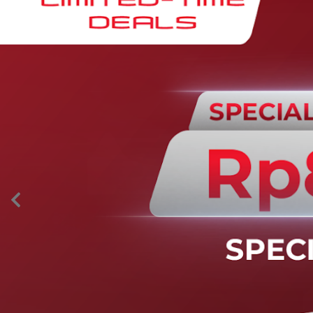
AION’s Intelligent Mobility
Adaptive Cruise Control with Stop and
Go
Fitur ini memungkinkan mobil secara otomatis
mengontrol laju saat berkendara dan menjaga jarak
aman dengan kendaraan di depannya pada kecepatan 0
– 130 km/jam.