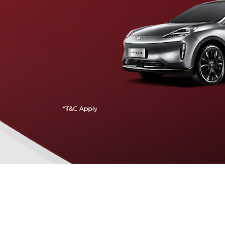
Traffic Jam Assist
Pada kecepatan rendah, mobil secara otomatis
menyesuaikan percepatan, mengerem, dan menjaga
jarak aman dengan kendaraan di depannya.
Intelligent Cruise Assist
Tingkatkan keamanan berkendara dengan fitur yang