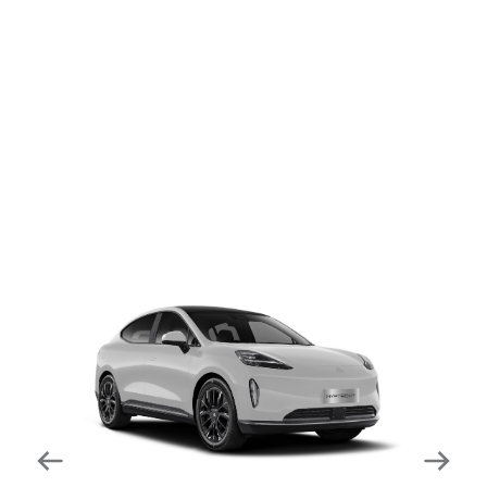
dapat mengurangi kecepatan secara otomatis di
tikungan tajam dan meningkatkan kecepatannya
kembali setelahnya. Beroperasi secara bersamaan
dengan fitur ACC (Adaptive Cruise Control) dan S&G
(Start & Go) sehingga meningkatkan responsivitas saat
melewati tikungan.
Forward Collision Warning
Mendeteksi risiko tabrakan melalui suara alarm dan
layar peringatan yang didukung teknologi sistem
pengeraman otomatis apabila terdeteksi potensi
tabrakan.