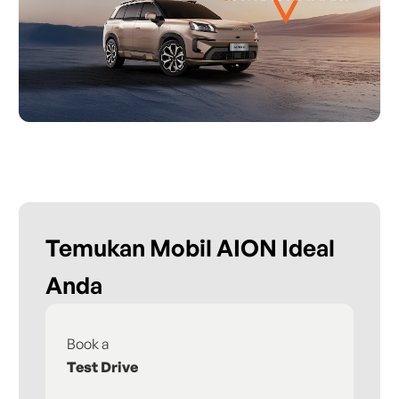
Temukan Mobil AION Ideal
Anda
Book a
Fi
Test Drive
De