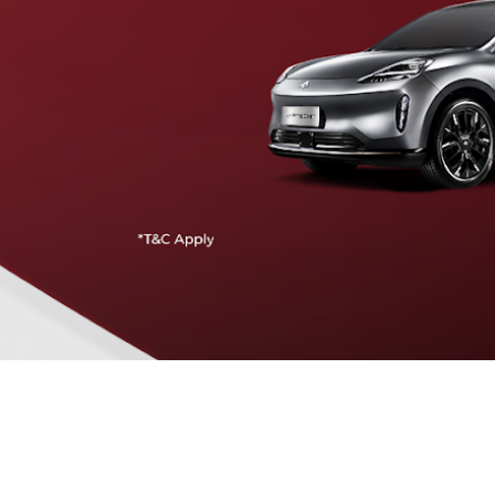
Traffic Jam Assist
Pada kecepatan rendah, mobil secara otomatis
menyesuaikan percepatan, mengerem, dan menjaga
jarak aman dengan kendaraan di depannya.
Intelligent Cruise Assist
Tingkatkan keamanan berkendara dengan fitur yang