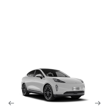
dapat mengurangi kecepatan secara otomatis di
tikungan tajam dan meningkatkan kecepatannya
kembali setelahnya. Beroperasi secara bersamaan
dengan fitur ACC (Adaptive Cruise Control) dan S&G
(Start & Go) sehingga meningkatkan responsivitas saat
melewati tikungan.
Forward Collision Warning
Mendeteksi risiko tabrakan melalui suara alarm dan
layar peringatan yang didukung teknologi sistem
pengeraman otomatis apabila terdeteksi potensi
tabrakan.