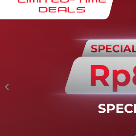
AION’s Intelligent Mobility
Adaptive Cruise Control with Stop and
Go
Fitur ini memungkinkan mobil secara otomatis
mengontrol laju saat berkendara dan menjaga jarak
aman dengan kendaraan di depannya pada kecepatan 0
– 130 km/jam.