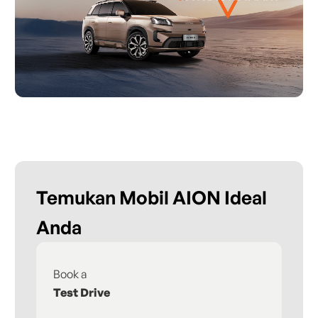
Temukan Mobil AION Ideal
Anda
Book a
Fi
Test Drive
De