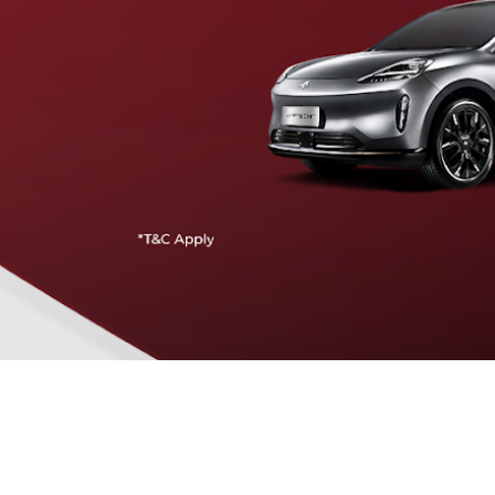
Traffic Jam Assist
Pada kecepatan rendah, mobil secara otomatis
menyesuaikan percepatan, mengerem, dan menjaga
jarak aman dengan kendaraan di depannya.
Intelligent Cruise Assist
Tingkatkan keamanan berkendara dengan fitur yang