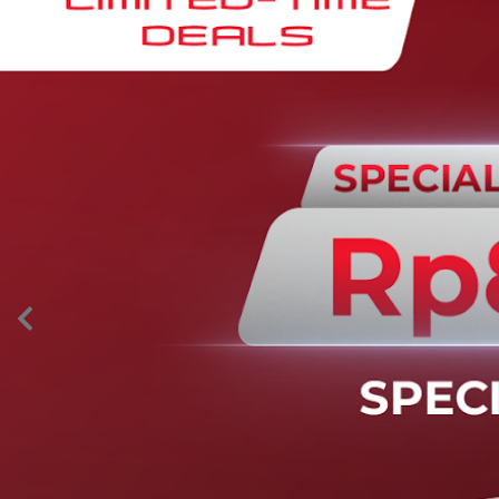
AION’s Intelligent Mobility
Adaptive Cruise Control with Stop and
Go
Fitur ini memungkinkan mobil secara otomatis
mengontrol laju saat berkendara dan menjaga jarak
aman dengan kendaraan di depannya pada kecepatan 0
– 130 km/jam.