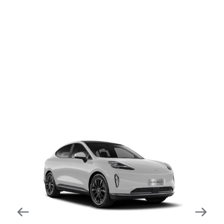
dapat mengurangi kecepatan secara otomatis di
tikungan tajam dan meningkatkan kecepatannya
kembali setelahnya. Beroperasi secara bersamaan
dengan fitur ACC (Adaptive Cruise Control) dan S&G
(Start & Go) sehingga meningkatkan responsivitas saat
melewati tikungan.
Forward Collision Warning
Mendeteksi risiko tabrakan melalui suara alarm dan
layar peringatan yang didukung teknologi sistem
pengeraman otomatis apabila terdeteksi potensi
tabrakan.