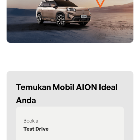
Temukan Mobil AION Ideal
Anda
Book a
Fi
Test Drive
De