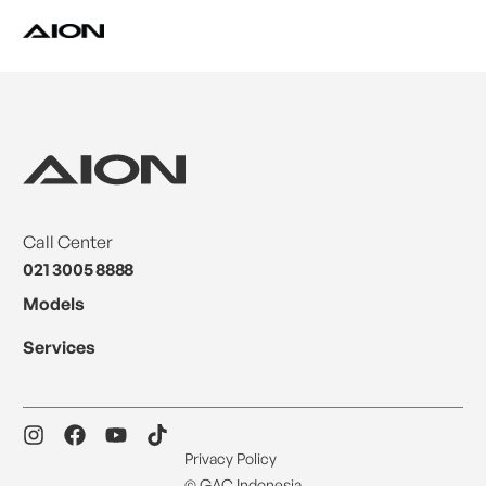
Find a Dealer
Download Brochure
Test Drive
Call Center
021 3005 8888
Models
Services
AION’s Intelligent Mobility
Adaptive Cruise Control with Stop and
Go
Privacy Policy
Fitur ini memungkinkan mobil secara otomatis
Maintenance & Warranty
© GAC Indonesia