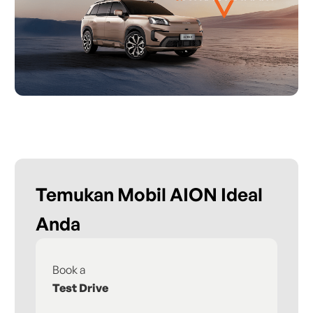
Temukan Mobil AION Ideal
Anda
Book a
Fi
Test Drive
De