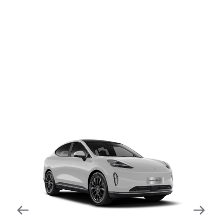
dapat mengurangi kecepatan secara otomatis di
tikungan tajam dan meningkatkan kecepatannya
kembali setelahnya. Beroperasi secara bersamaan
dengan fitur ACC (Adaptive Cruise Control) dan S&G
(Start & Go) sehingga meningkatkan responsivitas saat
melewati tikungan.
Forward Collision Warning
Mendeteksi risiko tabrakan melalui suara alarm dan
layar peringatan yang didukung teknologi sistem
pengeraman otomatis apabila terdeteksi potensi
tabrakan.