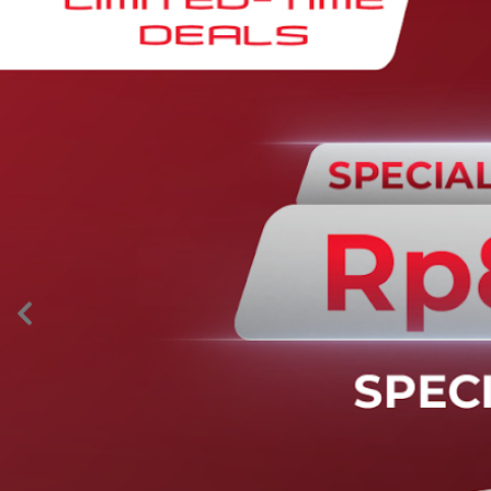
AION’s Intelligent Mobility
Adaptive Cruise Control with Stop and
Go
Fitur ini memungkinkan mobil secara otomatis
mengontrol laju saat berkendara dan menjaga jarak
aman dengan kendaraan di depannya pada kecepatan 0
– 130 km/jam.