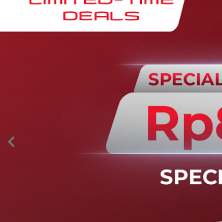
AION’s Intelligent Mobility
Adaptive Cruise Control with Stop and
Go
Fitur ini memungkinkan mobil secara otomatis
mengontrol laju saat berkendara dan menjaga jarak
aman dengan kendaraan di depannya pada kecepatan 0
– 130 km/jam.