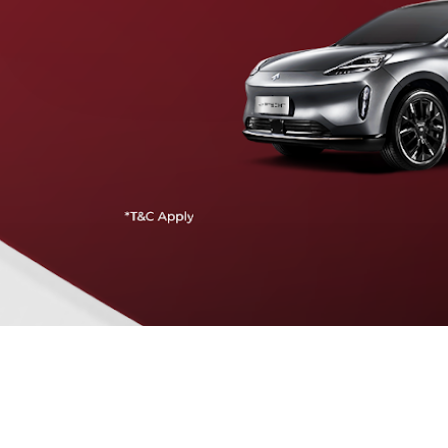
Traffic Jam Assist
Pada kecepatan rendah, mobil secara otomatis
menyesuaikan percepatan, mengerem, dan menjaga
jarak aman dengan kendaraan di depannya.
Intelligent Cruise Assist
Tingkatkan keamanan berkendara dengan fitur yang