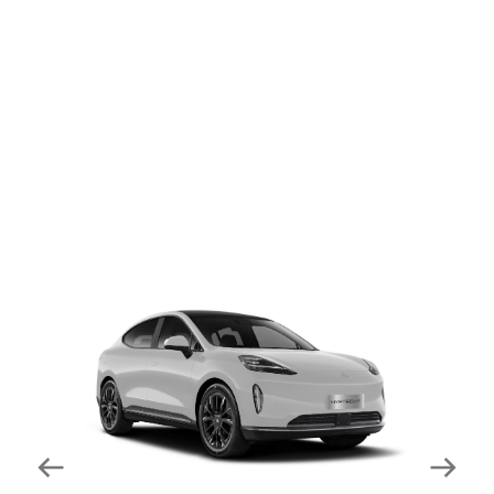
dapat mengurangi kecepatan secara otomatis di
tikungan tajam dan meningkatkan kecepatannya
kembali setelahnya. Beroperasi secara bersamaan
dengan fitur ACC (Adaptive Cruise Control) dan S&G
(Start & Go) sehingga meningkatkan responsivitas saat
melewati tikungan.
Forward Collision Warning
Mendeteksi risiko tabrakan melalui suara alarm dan
layar peringatan yang didukung teknologi sistem
pengeraman otomatis apabila terdeteksi potensi
tabrakan.