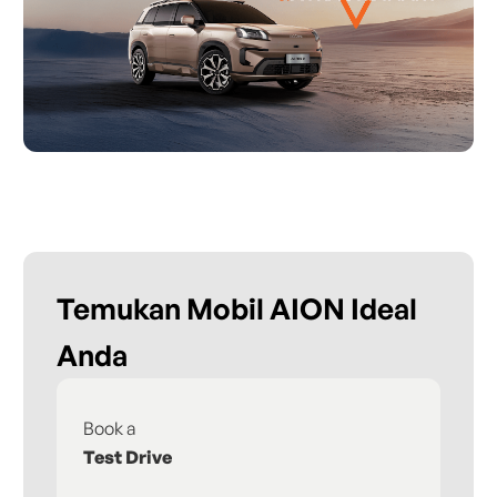
Temukan Mobil AION Ideal
Anda
Book a
Fi
Test Drive
De