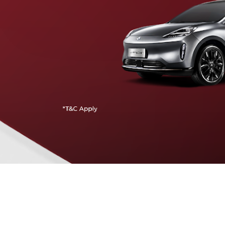
Traffic Jam Assist
Pada kecepatan rendah, mobil secara otomatis
menyesuaikan percepatan, mengerem, dan menjaga
jarak aman dengan kendaraan di depannya.
Intelligent Cruise Assist
Tingkatkan keamanan berkendara dengan fitur yang