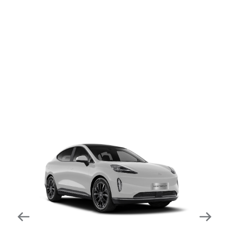
dapat mengurangi kecepatan secara otomatis di
tikungan tajam dan meningkatkan kecepatannya
kembali setelahnya. Beroperasi secara bersamaan
dengan fitur ACC (Adaptive Cruise Control) dan S&G
(Start & Go) sehingga meningkatkan responsivitas saat
melewati tikungan.
Forward Collision Warning
Mendeteksi risiko tabrakan melalui suara alarm dan
layar peringatan yang didukung teknologi sistem
pengeraman otomatis apabila terdeteksi potensi
tabrakan.