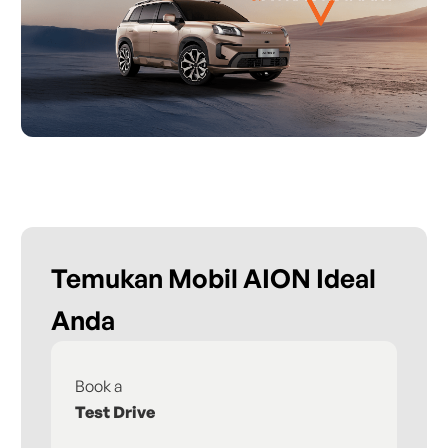
Temukan Mobil AION Ideal
Anda
Book a
Fi
Test Drive
De