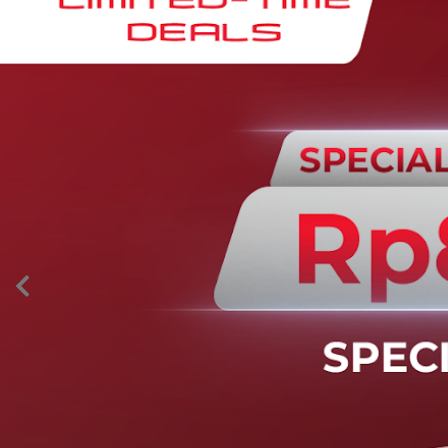
AION’s Intelligent Mobility
Adaptive Cruise Control with Stop and
Go
Fitur ini memungkinkan mobil secara otomatis
mengontrol laju saat berkendara dan menjaga jarak
aman dengan kendaraan di depannya pada kecepatan 0
– 130 km/jam.