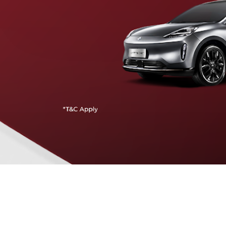
Traffic Jam Assist
Pada kecepatan rendah, mobil secara otomatis
menyesuaikan percepatan, mengerem, dan menjaga
jarak aman dengan kendaraan di depannya.
Intelligent Cruise Assist
Tingkatkan keamanan berkendara dengan fitur yang