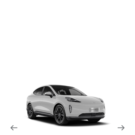
dapat mengurangi kecepatan secara otomatis di
tikungan tajam dan meningkatkan kecepatannya
kembali setelahnya. Beroperasi secara bersamaan
dengan fitur ACC (Adaptive Cruise Control) dan S&G
(Start & Go) sehingga meningkatkan responsivitas saat
melewati tikungan.
Forward Collision Warning
Mendeteksi risiko tabrakan melalui suara alarm dan
layar peringatan yang didukung teknologi sistem
pengeraman otomatis apabila terdeteksi potensi
tabrakan.