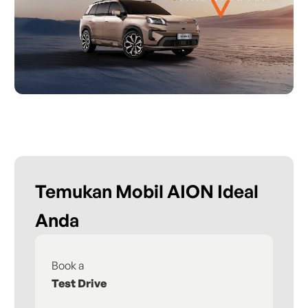
Temukan Mobil AION Ideal
Anda
Book a
Fi
Test Drive
De