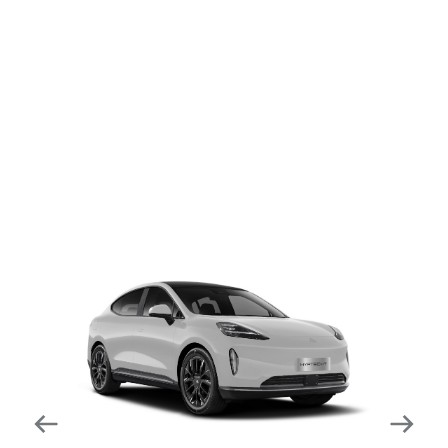
dapat mengurangi kecepatan secara otomatis di
tikungan tajam dan meningkatkan kecepatannya
kembali setelahnya. Beroperasi secara bersamaan
dengan fitur ACC (Adaptive Cruise Control) dan S&G
(Start & Go) sehingga meningkatkan responsivitas saat
melewati tikungan.
Forward Collision Warning
Mendeteksi risiko tabrakan melalui suara alarm dan
layar peringatan yang didukung teknologi sistem
pengeraman otomatis apabila terdeteksi potensi
tabrakan.