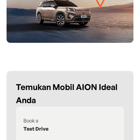
Temukan Mobil AION Ideal
Anda
Book a
Fi
Test Drive
De