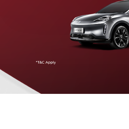
Traffic Jam Assist
Pada kecepatan rendah, mobil secara otomatis
menyesuaikan percepatan, mengerem, dan menjaga
jarak aman dengan kendaraan di depannya.
Intelligent Cruise Assist
Tingkatkan keamanan berkendara dengan fitur yang