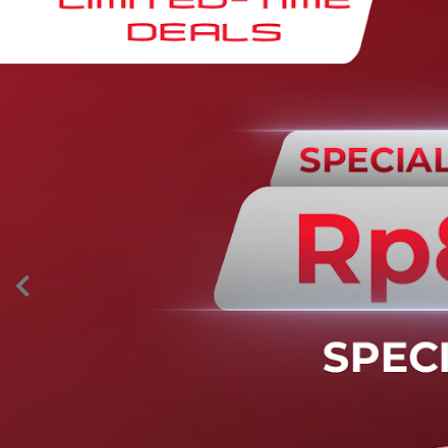
AION’s Intelligent Mobility
Adaptive Cruise Control with Stop and
Go
Fitur ini memungkinkan mobil secara otomatis
mengontrol laju saat berkendara dan menjaga jarak
aman dengan kendaraan di depannya pada kecepatan 0
– 130 km/jam.