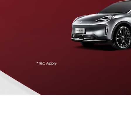
Traffic Jam Assist
Pada kecepatan rendah, mobil secara otomatis
menyesuaikan percepatan, mengerem, dan menjaga
jarak aman dengan kendaraan di depannya.
Intelligent Cruise Assist
Tingkatkan keamanan berkendara dengan fitur yang