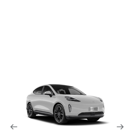
dapat mengurangi kecepatan secara otomatis di
tikungan tajam dan meningkatkan kecepatannya
kembali setelahnya. Beroperasi secara bersamaan
dengan fitur ACC (Adaptive Cruise Control) dan S&G
(Start & Go) sehingga meningkatkan responsivitas saat
melewati tikungan.
Forward Collision Warning
Mendeteksi risiko tabrakan melalui suara alarm dan
layar peringatan yang didukung teknologi sistem
pengeraman otomatis apabila terdeteksi potensi
tabrakan.