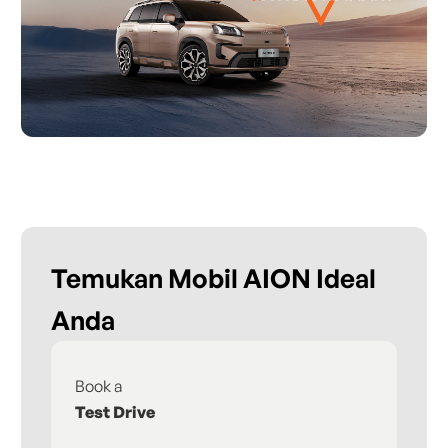
Temukan Mobil AION Ideal
Anda
Book a
Fi
Test Drive
De