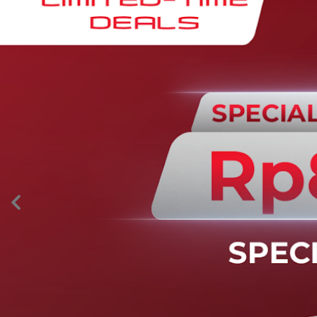
AION’s Intelligent Mobility
Adaptive Cruise Control with Stop and
Go
Fitur ini memungkinkan mobil secara otomatis
mengontrol laju saat berkendara dan menjaga jarak
aman dengan kendaraan di depannya pada kecepatan 0
– 130 km/jam.