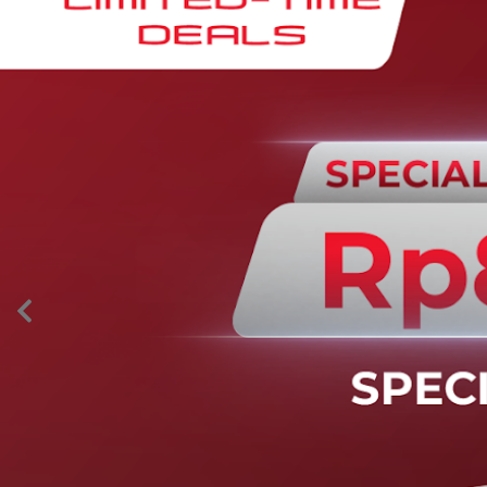
AION’s Intelligent Mobility
Adaptive Cruise Control with Stop and
Go
Fitur ini memungkinkan mobil secara otomatis
mengontrol laju saat berkendara dan menjaga jarak
aman dengan kendaraan di depannya pada kecepatan 0
– 130 km/jam.