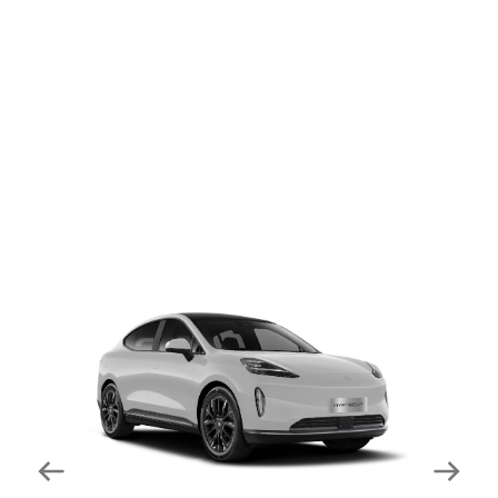
dapat mengurangi kecepatan secara otomatis di
tikungan tajam dan meningkatkan kecepatannya
kembali setelahnya. Beroperasi secara bersamaan
dengan fitur ACC (Adaptive Cruise Control) dan S&G
(Start & Go) sehingga meningkatkan responsivitas saat
melewati tikungan.
Forward Collision Warning
Mendeteksi risiko tabrakan melalui suara alarm dan
layar peringatan yang didukung teknologi sistem
pengeraman otomatis apabila terdeteksi potensi
tabrakan.