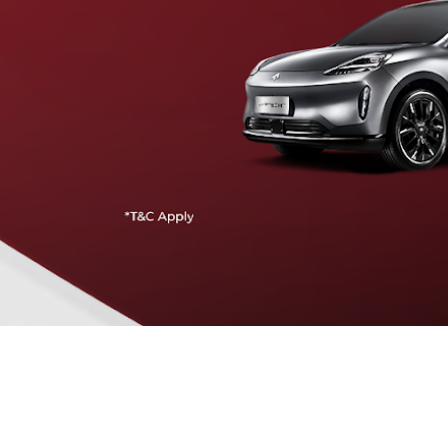
Traffic Jam Assist
Pada kecepatan rendah, mobil secara otomatis
menyesuaikan percepatan, mengerem, dan menjaga
jarak aman dengan kendaraan di depannya.
Intelligent Cruise Assist
Tingkatkan keamanan berkendara dengan fitur yang