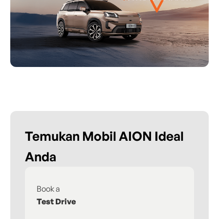
Temukan Mobil AION Ideal
Anda
Book a
Fi
Test Drive
De