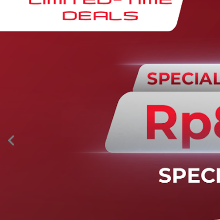
AION’s Intelligent Mobility
Adaptive Cruise Control with Stop and
Go
Fitur ini memungkinkan mobil secara otomatis
mengontrol laju saat berkendara dan menjaga jarak
aman dengan kendaraan di depannya pada kecepatan 0
– 130 km/jam.