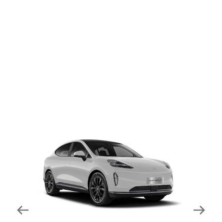
dapat mengurangi kecepatan secara otomatis di
tikungan tajam dan meningkatkan kecepatannya
kembali setelahnya. Beroperasi secara bersamaan
dengan fitur ACC (Adaptive Cruise Control) dan S&G
(Start & Go) sehingga meningkatkan responsivitas saat
melewati tikungan.
Forward Collision Warning
Mendeteksi risiko tabrakan melalui suara alarm dan
layar peringatan yang didukung teknologi sistem
pengeraman otomatis apabila terdeteksi potensi
tabrakan.