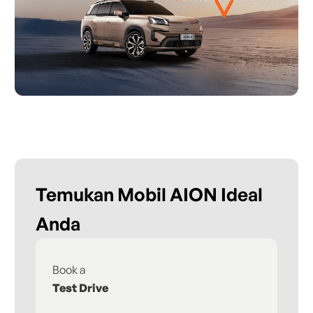
Temukan Mobil AION Ideal
Anda
Book a
Fi
Test Drive
De