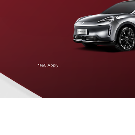
Traffic Jam Assist
Pada kecepatan rendah, mobil secara otomatis
menyesuaikan percepatan, mengerem, dan menjaga
jarak aman dengan kendaraan di depannya.
Intelligent Cruise Assist
Tingkatkan keamanan berkendara dengan fitur yang