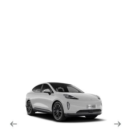
dapat mengurangi kecepatan secara otomatis di
tikungan tajam dan meningkatkan kecepatannya
kembali setelahnya. Beroperasi secara bersamaan
dengan fitur ACC (Adaptive Cruise Control) dan S&G
(Start & Go) sehingga meningkatkan responsivitas saat
melewati tikungan.
Forward Collision Warning
Mendeteksi risiko tabrakan melalui suara alarm dan
layar peringatan yang didukung teknologi sistem
pengeraman otomatis apabila terdeteksi potensi
tabrakan.