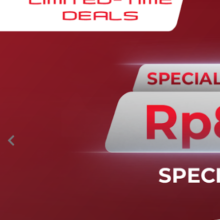
AION’s Intelligent Mobility
Adaptive Cruise Control with Stop and
Go
Fitur ini memungkinkan mobil secara otomatis
mengontrol laju saat berkendara dan menjaga jarak
aman dengan kendaraan di depannya pada kecepatan 0
– 130 km/jam.