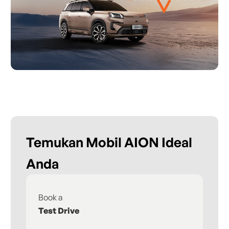
Temukan Mobil AION Ideal
Anda
Book a
Fi
Test Drive
De