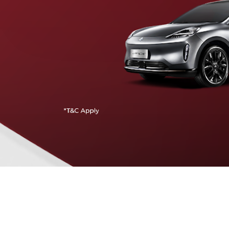
Traffic Jam Assist
Pada kecepatan rendah, mobil secara otomatis
menyesuaikan percepatan, mengerem, dan menjaga
jarak aman dengan kendaraan di depannya.
Intelligent Cruise Assist
Tingkatkan keamanan berkendara dengan fitur yang