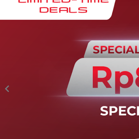
AION’s Intelligent Mobility
Adaptive Cruise Control with Stop and
Go
Fitur ini memungkinkan mobil secara otomatis
mengontrol laju saat berkendara dan menjaga jarak
aman dengan kendaraan di depannya pada kecepatan 0
– 130 km/jam.