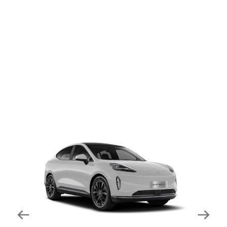
dapat mengurangi kecepatan secara otomatis di
tikungan tajam dan meningkatkan kecepatannya
kembali setelahnya. Beroperasi secara bersamaan
dengan fitur ACC (Adaptive Cruise Control) dan S&G
(Start & Go) sehingga meningkatkan responsivitas saat
melewati tikungan.
Forward Collision Warning
Mendeteksi risiko tabrakan melalui suara alarm dan
layar peringatan yang didukung teknologi sistem
pengeraman otomatis apabila terdeteksi potensi
tabrakan.