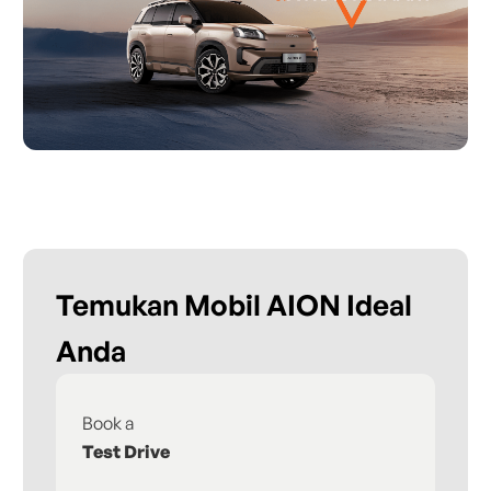
Temukan Mobil AION Ideal
Anda
Book a
Fi
Test Drive
De