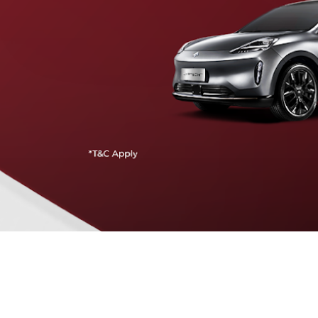
Traffic Jam Assist
Pada kecepatan rendah, mobil secara otomatis
menyesuaikan percepatan, mengerem, dan menjaga
jarak aman dengan kendaraan di depannya.
Intelligent Cruise Assist
Tingkatkan keamanan berkendara dengan fitur yang