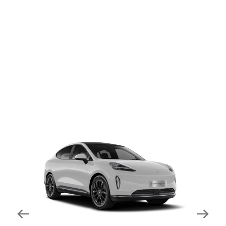
dapat mengurangi kecepatan secara otomatis di
tikungan tajam dan meningkatkan kecepatannya
kembali setelahnya. Beroperasi secara bersamaan
dengan fitur ACC (Adaptive Cruise Control) dan S&G
(Start & Go) sehingga meningkatkan responsivitas saat
melewati tikungan.
Forward Collision Warning
Mendeteksi risiko tabrakan melalui suara alarm dan
layar peringatan yang didukung teknologi sistem
pengeraman otomatis apabila terdeteksi potensi
tabrakan.