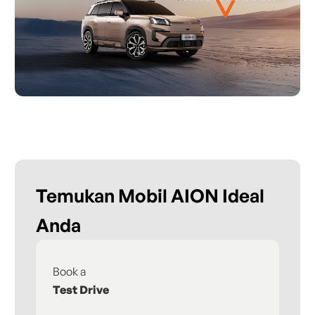
Temukan Mobil AION Ideal
Anda
Book a
Fi
Test Drive
De