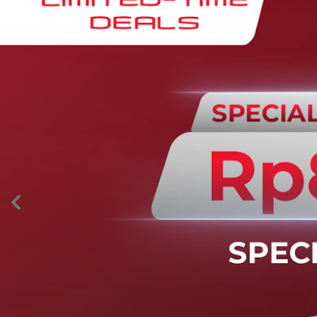
AION’s Intelligent Mobility
Adaptive Cruise Control with Stop and
Go
Fitur ini memungkinkan mobil secara otomatis
mengontrol laju saat berkendara dan menjaga jarak
aman dengan kendaraan di depannya pada kecepatan 0
– 130 km/jam.