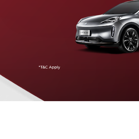
Traffic Jam Assist
Pada kecepatan rendah, mobil secara otomatis
menyesuaikan percepatan, mengerem, dan menjaga
jarak aman dengan kendaraan di depannya.
Intelligent Cruise Assist
Tingkatkan keamanan berkendara dengan fitur yang