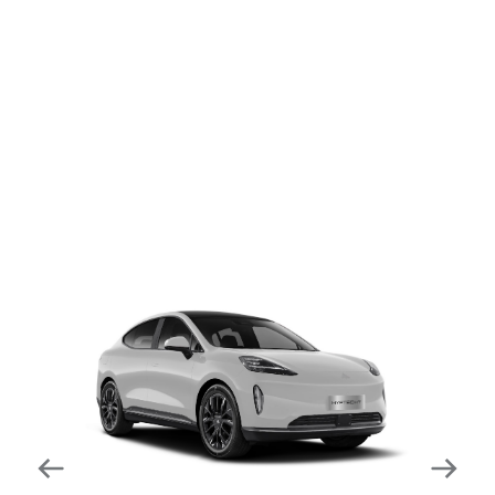
dapat mengurangi kecepatan secara otomatis di
tikungan tajam dan meningkatkan kecepatannya
kembali setelahnya. Beroperasi secara bersamaan
dengan fitur ACC (Adaptive Cruise Control) dan S&G
(Start & Go) sehingga meningkatkan responsivitas saat
melewati tikungan.
Forward Collision Warning
Mendeteksi risiko tabrakan melalui suara alarm dan
layar peringatan yang didukung teknologi sistem
pengeraman otomatis apabila terdeteksi potensi
tabrakan.