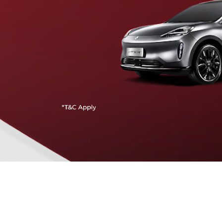
Traffic Jam Assist
Pada kecepatan rendah, mobil secara otomatis
menyesuaikan percepatan, mengerem, dan menjaga
jarak aman dengan kendaraan di depannya.
Intelligent Cruise Assist
Tingkatkan keamanan berkendara dengan fitur yang