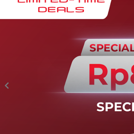
AION’s Intelligent Mobility
Adaptive Cruise Control with Stop and
Go
Fitur ini memungkinkan mobil secara otomatis
mengontrol laju saat berkendara dan menjaga jarak
aman dengan kendaraan di depannya pada kecepatan 0
– 130 km/jam.