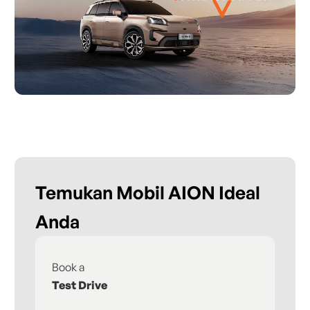
Temukan Mobil AION Ideal
Anda
Book a
Fi
Test Drive
De