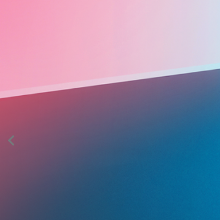
AION’s Intelligent Mobility
Adaptive Cruise Control with Stop and
Go
Fitur ini memungkinkan mobil secara otomatis
mengontrol laju saat berkendara dan menjaga jarak
aman dengan kendaraan di depannya pada kecepatan 0
– 130 km/jam.