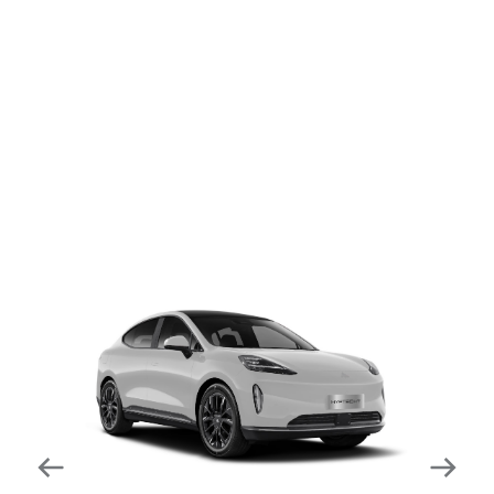
dapat mengurangi kecepatan secara otomatis di
tikungan tajam dan meningkatkan kecepatannya
kembali setelahnya. Beroperasi secara bersamaan
dengan fitur ACC (Adaptive Cruise Control) dan S&G
(Start & Go) sehingga meningkatkan responsivitas saat
melewati tikungan.
Forward Collision Warning
Mendeteksi risiko tabrakan melalui suara alarm dan
layar peringatan yang didukung teknologi sistem
pengeraman otomatis apabila terdeteksi potensi
tabrakan.