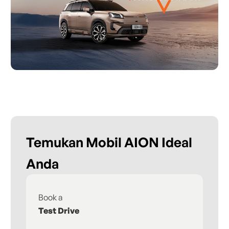
Temukan Mobil AION Ideal
Anda
Book a
Fi
Test Drive
De