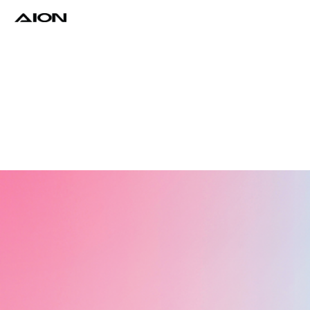
Find a Dealer
Download Brochure
Test Drive