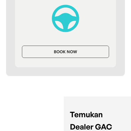
BOOK NOW
Temukan
Dealer GAC