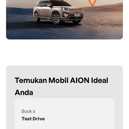
Temukan Mobil AION Ideal
Anda
Book a
Fi
Test Drive
De