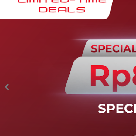
AION’s Intelligent Mobility
Adaptive Cruise Control with Stop and
Go
Fitur ini memungkinkan mobil secara otomatis
mengontrol laju saat berkendara dan menjaga jarak
aman dengan kendaraan di depannya pada kecepatan 0
– 130 km/jam.