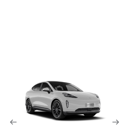
dapat mengurangi kecepatan secara otomatis di
tikungan tajam dan meningkatkan kecepatannya
kembali setelahnya. Beroperasi secara bersamaan
dengan fitur ACC (Adaptive Cruise Control) dan S&G
(Start & Go) sehingga meningkatkan responsivitas saat
melewati tikungan.
Forward Collision Warning
Mendeteksi risiko tabrakan melalui suara alarm dan
layar peringatan yang didukung teknologi sistem
pengeraman otomatis apabila terdeteksi potensi
tabrakan.