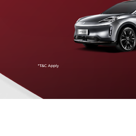
Traffic Jam Assist
Pada kecepatan rendah, mobil secara otomatis
menyesuaikan percepatan, mengerem, dan menjaga
jarak aman dengan kendaraan di depannya.
Intelligent Cruise Assist
Tingkatkan keamanan berkendara dengan fitur yang