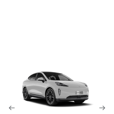
dapat mengurangi kecepatan secara otomatis di
tikungan tajam dan meningkatkan kecepatannya
kembali setelahnya. Beroperasi secara bersamaan
dengan fitur ACC (Adaptive Cruise Control) dan S&G
(Start & Go) sehingga meningkatkan responsivitas saat
melewati tikungan.
Forward Collision Warning
Mendeteksi risiko tabrakan melalui suara alarm dan
layar peringatan yang didukung teknologi sistem
pengeraman otomatis apabila terdeteksi potensi
tabrakan.