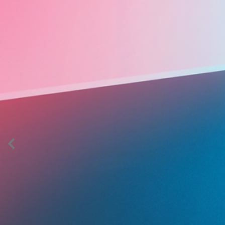
AION’s Intelligent Mobility
Adaptive Cruise Control with Stop and
Go
Fitur ini memungkinkan mobil secara otomatis
mengontrol laju saat berkendara dan menjaga jarak
aman dengan kendaraan di depannya pada kecepatan 0
– 130 km/jam.