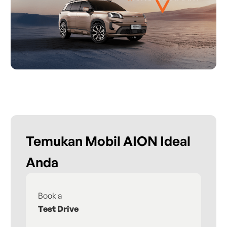
Temukan Mobil AION Ideal
Anda
Book a
Fi
Test Drive
De