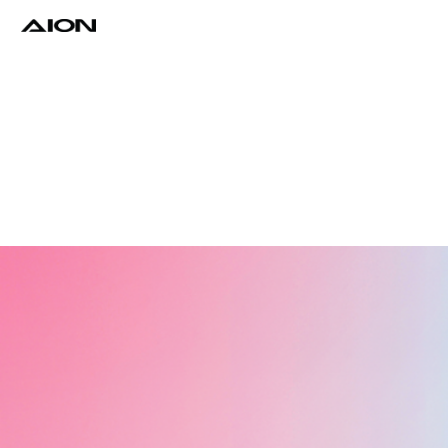
Find a Dealer
Download Brochure
Test Drive