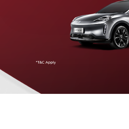
Traffic Jam Assist
Pada kecepatan rendah, mobil secara otomatis
menyesuaikan percepatan, mengerem, dan menjaga
jarak aman dengan kendaraan di depannya.
Intelligent Cruise Assist
Tingkatkan keamanan berkendara dengan fitur yang