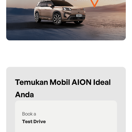
Temukan Mobil AION Ideal
Anda
Book a
Fi
Test Drive
De