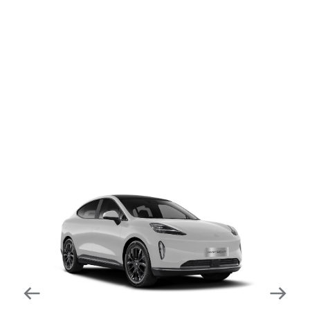
dapat mengurangi kecepatan secara otomatis di
tikungan tajam dan meningkatkan kecepatannya
kembali setelahnya. Beroperasi secara bersamaan
dengan fitur ACC (Adaptive Cruise Control) dan S&G
(Start & Go) sehingga meningkatkan responsivitas saat
melewati tikungan.
Forward Collision Warning
Mendeteksi risiko tabrakan melalui suara alarm dan
layar peringatan yang didukung teknologi sistem
pengeraman otomatis apabila terdeteksi potensi
tabrakan.