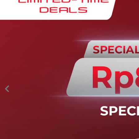
AION’s Intelligent Mobility
Adaptive Cruise Control with Stop and
Go
Fitur ini memungkinkan mobil secara otomatis
mengontrol laju saat berkendara dan menjaga jarak
aman dengan kendaraan di depannya pada kecepatan 0
– 130 km/jam.