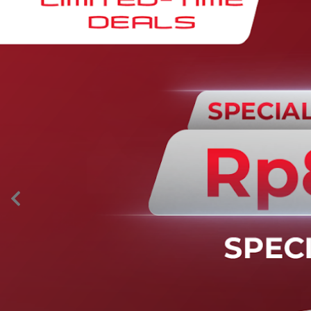
AION’s Intelligent Mobility
Adaptive Cruise Control with Stop and
Go
Fitur ini memungkinkan mobil secara otomatis
mengontrol laju saat berkendara dan menjaga jarak
aman dengan kendaraan di depannya pada kecepatan 0
– 130 km/jam.