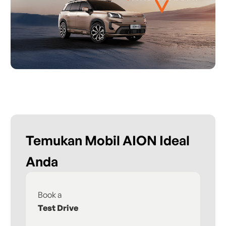
Temukan Mobil AION Ideal
Anda
Book a
Fi
Test Drive
De