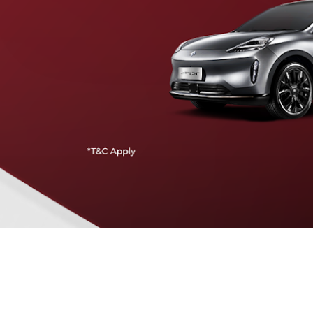
Traffic Jam Assist
Pada kecepatan rendah, mobil secara otomatis
menyesuaikan percepatan, mengerem, dan menjaga
jarak aman dengan kendaraan di depannya.
Intelligent Cruise Assist
Tingkatkan keamanan berkendara dengan fitur yang