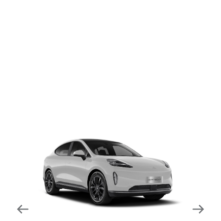
dapat mengurangi kecepatan secara otomatis di
tikungan tajam dan meningkatkan kecepatannya
kembali setelahnya. Beroperasi secara bersamaan
dengan fitur ACC (Adaptive Cruise Control) dan S&G
(Start & Go) sehingga meningkatkan responsivitas saat
melewati tikungan.
Forward Collision Warning
Mendeteksi risiko tabrakan melalui suara alarm dan
layar peringatan yang didukung teknologi sistem
pengeraman otomatis apabila terdeteksi potensi
tabrakan.