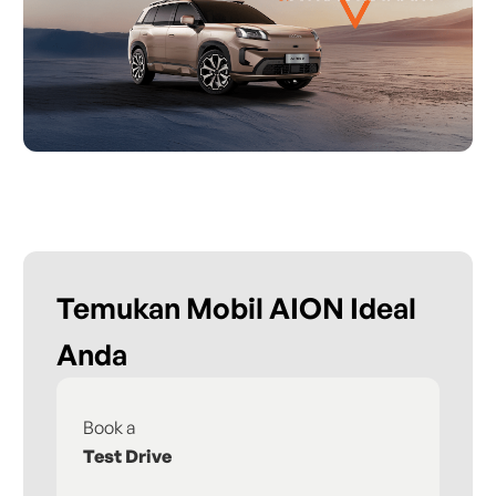
Temukan Mobil AION Ideal
Anda
Book a
Fi
Test Drive
De