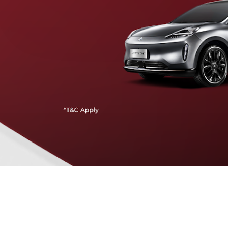
Traffic Jam Assist
Pada kecepatan rendah, mobil secara otomatis
menyesuaikan percepatan, mengerem, dan menjaga
jarak aman dengan kendaraan di depannya.
Intelligent Cruise Assist
Tingkatkan keamanan berkendara dengan fitur yang