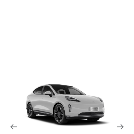
dapat mengurangi kecepatan secara otomatis di
tikungan tajam dan meningkatkan kecepatannya
kembali setelahnya. Beroperasi secara bersamaan
dengan fitur ACC (Adaptive Cruise Control) dan S&G
(Start & Go) sehingga meningkatkan responsivitas saat
melewati tikungan.
Forward Collision Warning
Mendeteksi risiko tabrakan melalui suara alarm dan
layar peringatan yang didukung teknologi sistem
pengeraman otomatis apabila terdeteksi potensi
tabrakan.