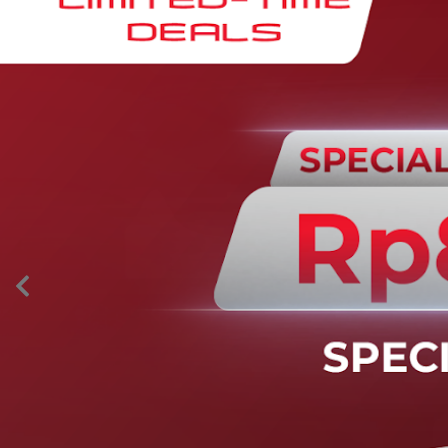
AION’s Intelligent Mobility
Adaptive Cruise Control with Stop and
Go
Fitur ini memungkinkan mobil secara otomatis
mengontrol laju saat berkendara dan menjaga jarak
aman dengan kendaraan di depannya pada kecepatan 0
– 130 km/jam.