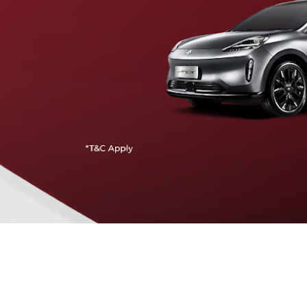
Traffic Jam Assist
Pada kecepatan rendah, mobil secara otomatis
menyesuaikan percepatan, mengerem, dan menjaga
jarak aman dengan kendaraan di depannya.
Intelligent Cruise Assist
Tingkatkan keamanan berkendara dengan fitur yang