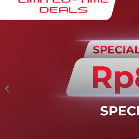
AION’s Intelligent Mobility
Adaptive Cruise Control with Stop and
Go
Fitur ini memungkinkan mobil secara otomatis
mengontrol laju saat berkendara dan menjaga jarak
aman dengan kendaraan di depannya pada kecepatan 0
– 130 km/jam.