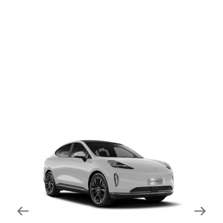
dapat mengurangi kecepatan secara otomatis di
tikungan tajam dan meningkatkan kecepatannya
kembali setelahnya. Beroperasi secara bersamaan
dengan fitur ACC (Adaptive Cruise Control) dan S&G
(Start & Go) sehingga meningkatkan responsivitas saat
melewati tikungan.
Forward Collision Warning
Mendeteksi risiko tabrakan melalui suara alarm dan
layar peringatan yang didukung teknologi sistem
pengeraman otomatis apabila terdeteksi potensi
tabrakan.