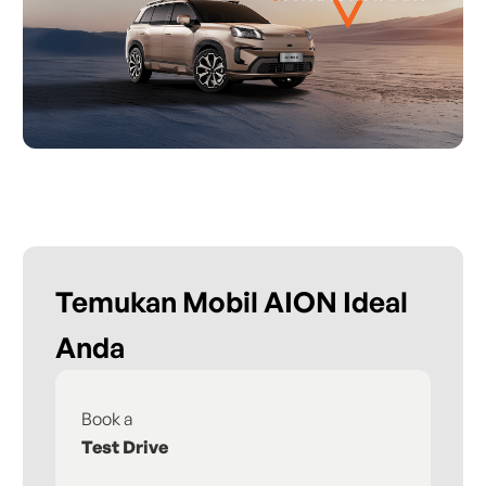
Temukan Mobil AION Ideal
Anda
Book a
Fi
Test Drive
De