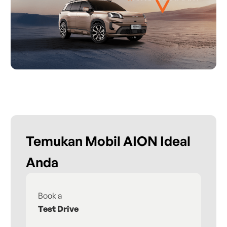
Temukan Mobil AION Ideal
Anda
Book a
Fi
Test Drive
De