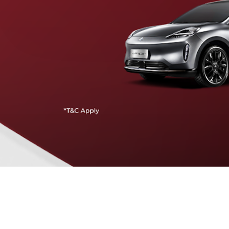
Traffic Jam Assist
Pada kecepatan rendah, mobil secara otomatis
menyesuaikan percepatan, mengerem, dan menjaga
jarak aman dengan kendaraan di depannya.
Intelligent Cruise Assist
Tingkatkan keamanan berkendara dengan fitur yang