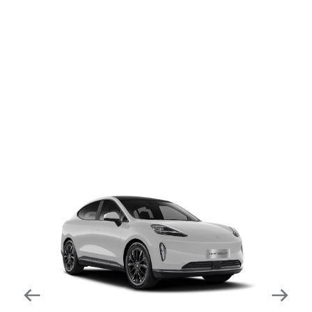
dapat mengurangi kecepatan secara otomatis di
tikungan tajam dan meningkatkan kecepatannya
kembali setelahnya. Beroperasi secara bersamaan
dengan fitur ACC (Adaptive Cruise Control) dan S&G
(Start & Go) sehingga meningkatkan responsivitas saat
melewati tikungan.
Forward Collision Warning
Mendeteksi risiko tabrakan melalui suara alarm dan
layar peringatan yang didukung teknologi sistem
pengeraman otomatis apabila terdeteksi potensi
tabrakan.