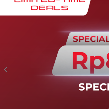
AION’s Intelligent Mobility
Adaptive Cruise Control with Stop and
Go
Fitur ini memungkinkan mobil secara otomatis
mengontrol laju saat berkendara dan menjaga jarak
aman dengan kendaraan di depannya pada kecepatan 0
– 130 km/jam.