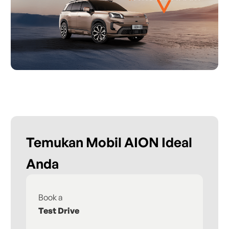
Temukan Mobil AION Ideal
Anda
Book a
Fi
Test Drive
De