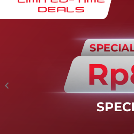
AION’s Intelligent Mobility
Adaptive Cruise Control with Stop and
Go
Fitur ini memungkinkan mobil secara otomatis
mengontrol laju saat berkendara dan menjaga jarak
aman dengan kendaraan di depannya pada kecepatan 0
– 130 km/jam.