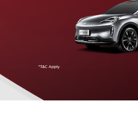
Traffic Jam Assist
Pada kecepatan rendah, mobil secara otomatis
menyesuaikan percepatan, mengerem, dan menjaga
jarak aman dengan kendaraan di depannya.
Intelligent Cruise Assist
Tingkatkan keamanan berkendara dengan fitur yang