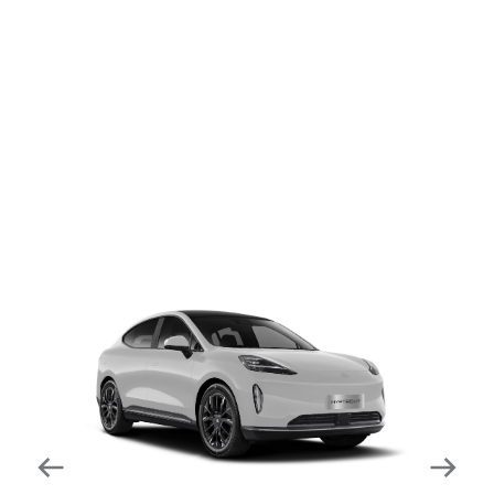
dapat mengurangi kecepatan secara otomatis di
tikungan tajam dan meningkatkan kecepatannya
kembali setelahnya. Beroperasi secara bersamaan
dengan fitur ACC (Adaptive Cruise Control) dan S&G
(Start & Go) sehingga meningkatkan responsivitas saat
melewati tikungan.
Forward Collision Warning
Mendeteksi risiko tabrakan melalui suara alarm dan
layar peringatan yang didukung teknologi sistem
pengeraman otomatis apabila terdeteksi potensi
tabrakan.