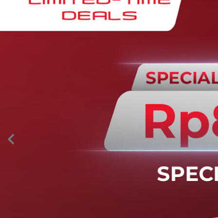
AION’s Intelligent Mobility
Adaptive Cruise Control with Stop and
Go
Fitur ini memungkinkan mobil secara otomatis
mengontrol laju saat berkendara dan menjaga jarak
aman dengan kendaraan di depannya pada kecepatan 0
– 130 km/jam.