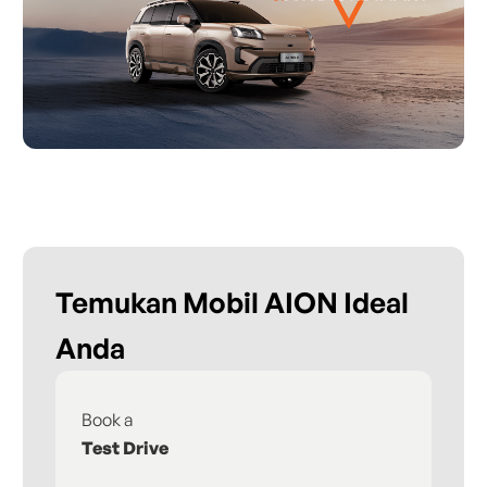
Temukan Mobil AION Ideal
Anda
Book a
Fi
Test Drive
De