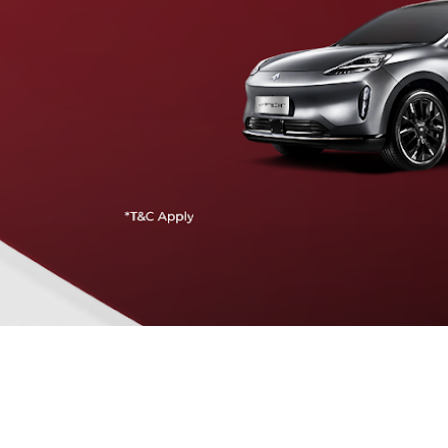
Traffic Jam Assist
Pada kecepatan rendah, mobil secara otomatis
menyesuaikan percepatan, mengerem, dan menjaga
jarak aman dengan kendaraan di depannya.
Intelligent Cruise Assist
Tingkatkan keamanan berkendara dengan fitur yang