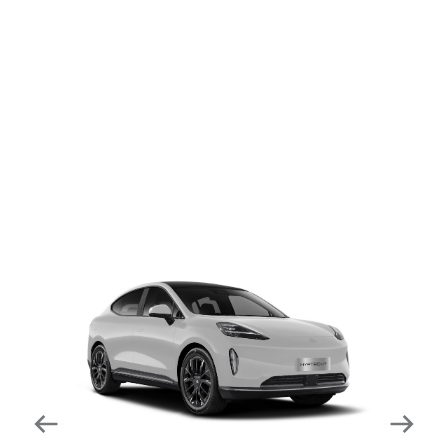
dapat mengurangi kecepatan secara otomatis di
tikungan tajam dan meningkatkan kecepatannya
kembali setelahnya. Beroperasi secara bersamaan
dengan fitur ACC (Adaptive Cruise Control) dan S&G
(Start & Go) sehingga meningkatkan responsivitas saat
melewati tikungan.
Forward Collision Warning
Mendeteksi risiko tabrakan melalui suara alarm dan
layar peringatan yang didukung teknologi sistem
pengeraman otomatis apabila terdeteksi potensi
tabrakan.