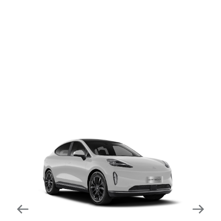
dapat mengurangi kecepatan secara otomatis di
tikungan tajam dan meningkatkan kecepatannya
kembali setelahnya. Beroperasi secara bersamaan
dengan fitur ACC (Adaptive Cruise Control) dan S&G
(Start & Go) sehingga meningkatkan responsivitas saat
melewati tikungan.
Forward Collision Warning
Mendeteksi risiko tabrakan melalui suara alarm dan
layar peringatan yang didukung teknologi sistem
pengeraman otomatis apabila terdeteksi potensi
tabrakan.