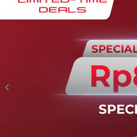
AION’s Intelligent Mobility
Adaptive Cruise Control with Stop and
Go
Fitur ini memungkinkan mobil secara otomatis
mengontrol laju saat berkendara dan menjaga jarak
aman dengan kendaraan di depannya pada kecepatan 0
– 130 km/jam.