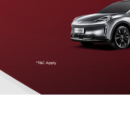
Traffic Jam Assist
Pada kecepatan rendah, mobil secara otomatis
menyesuaikan percepatan, mengerem, dan menjaga
jarak aman dengan kendaraan di depannya.
Intelligent Cruise Assist
Tingkatkan keamanan berkendara dengan fitur yang