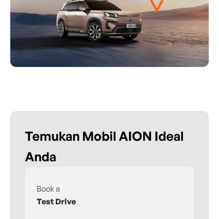
Temukan Mobil AION Ideal
Anda
Book a
Fi
Test Drive
De