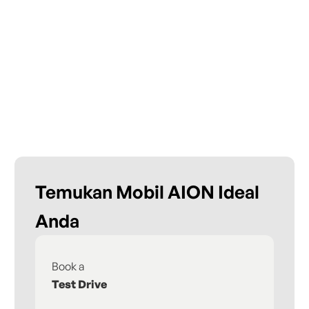
Temukan Mobil AION Ideal
Anda
Book a
Fi
Test Drive
De