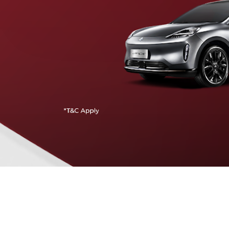
Traffic Jam Assist
Pada kecepatan rendah, mobil secara otomatis
menyesuaikan percepatan, mengerem, dan menjaga
jarak aman dengan kendaraan di depannya.
Intelligent Cruise Assist
Tingkatkan keamanan berkendara dengan fitur yang