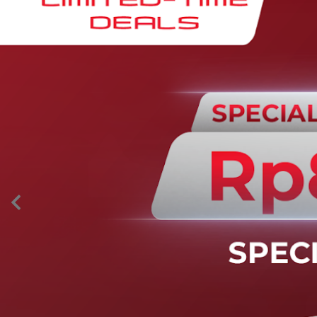
AION’s Intelligent Mobility
Adaptive Cruise Control with Stop and
Go
Fitur ini memungkinkan mobil secara otomatis
mengontrol laju saat berkendara dan menjaga jarak
aman dengan kendaraan di depannya pada kecepatan 0
– 130 km/jam.