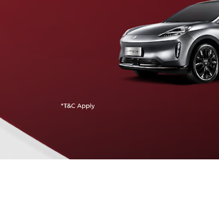
Traffic Jam Assist
Pada kecepatan rendah, mobil secara otomatis
menyesuaikan percepatan, mengerem, dan menjaga
jarak aman dengan kendaraan di depannya.
Intelligent Cruise Assist
Tingkatkan keamanan berkendara dengan fitur yang