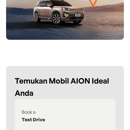
Temukan Mobil AION Ideal
Anda
Book a
Fi
Test Drive
De