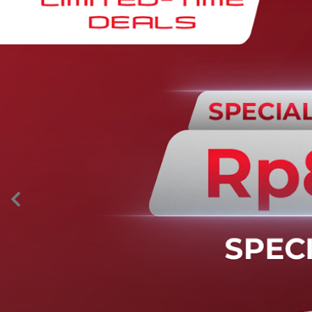
AION’s Intelligent Mobility
Adaptive Cruise Control with Stop and
Go
Fitur ini memungkinkan mobil secara otomatis
mengontrol laju saat berkendara dan menjaga jarak
aman dengan kendaraan di depannya pada kecepatan 0
– 130 km/jam.