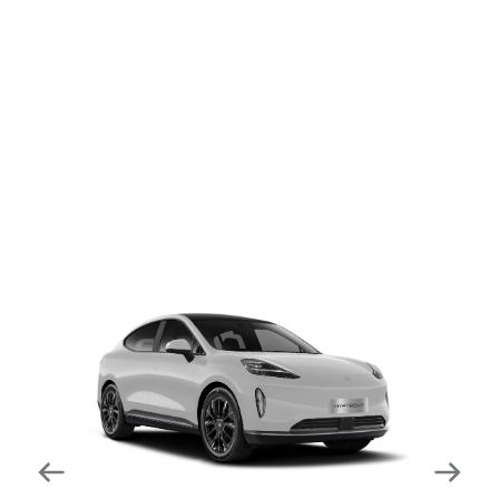
dapat mengurangi kecepatan secara otomatis di
tikungan tajam dan meningkatkan kecepatannya
kembali setelahnya. Beroperasi secara bersamaan
dengan fitur ACC (Adaptive Cruise Control) dan S&G
(Start & Go) sehingga meningkatkan responsivitas saat
melewati tikungan.
Forward Collision Warning
Mendeteksi risiko tabrakan melalui suara alarm dan
layar peringatan yang didukung teknologi sistem
pengeraman otomatis apabila terdeteksi potensi
tabrakan.