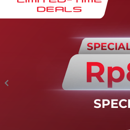
AION’s Intelligent Mobility
Adaptive Cruise Control with Stop and
Go
Fitur ini memungkinkan mobil secara otomatis
mengontrol laju saat berkendara dan menjaga jarak
aman dengan kendaraan di depannya pada kecepatan 0
– 130 km/jam.