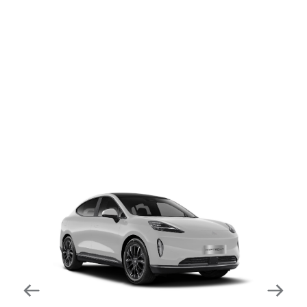
dapat mengurangi kecepatan secara otomatis di
tikungan tajam dan meningkatkan kecepatannya
kembali setelahnya. Beroperasi secara bersamaan
dengan fitur ACC (Adaptive Cruise Control) dan S&G
(Start & Go) sehingga meningkatkan responsivitas saat
melewati tikungan.
Forward Collision Warning
Mendeteksi risiko tabrakan melalui suara alarm dan
layar peringatan yang didukung teknologi sistem
pengeraman otomatis apabila terdeteksi potensi
tabrakan.