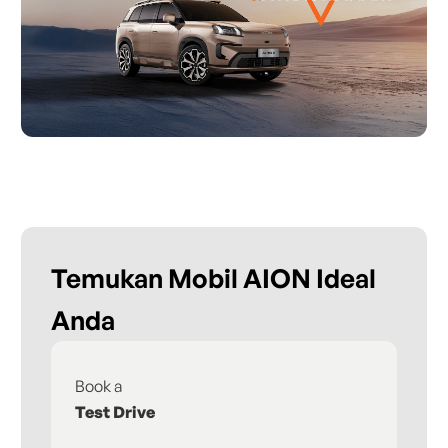
Temukan Mobil AION Ideal
Anda
Book a
Fi
Test Drive
De