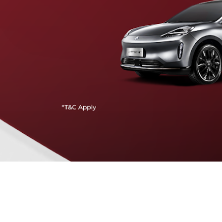
Traffic Jam Assist
Pada kecepatan rendah, mobil secara otomatis
menyesuaikan percepatan, mengerem, dan menjaga
jarak aman dengan kendaraan di depannya.
Intelligent Cruise Assist
Tingkatkan keamanan berkendara dengan fitur yang