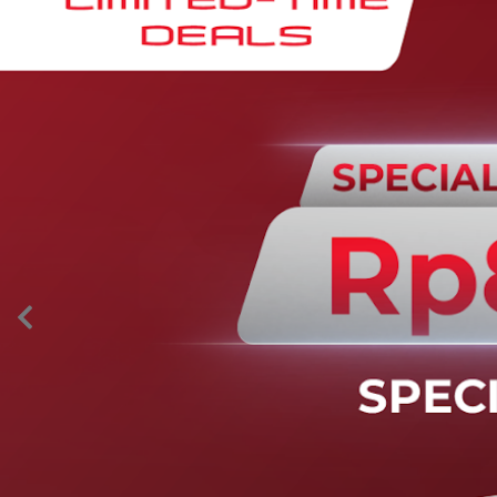
AION’s Intelligent Mobility
Adaptive Cruise Control with Stop and
Go
Fitur ini memungkinkan mobil secara otomatis
mengontrol laju saat berkendara dan menjaga jarak
aman dengan kendaraan di depannya pada kecepatan 0
– 130 km/jam.