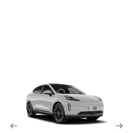
dapat mengurangi kecepatan secara otomatis di
tikungan tajam dan meningkatkan kecepatannya
kembali setelahnya. Beroperasi secara bersamaan
dengan fitur ACC (Adaptive Cruise Control) dan S&G
(Start & Go) sehingga meningkatkan responsivitas saat
melewati tikungan.
Forward Collision Warning
Mendeteksi risiko tabrakan melalui suara alarm dan
layar peringatan yang didukung teknologi sistem
pengeraman otomatis apabila terdeteksi potensi
tabrakan.