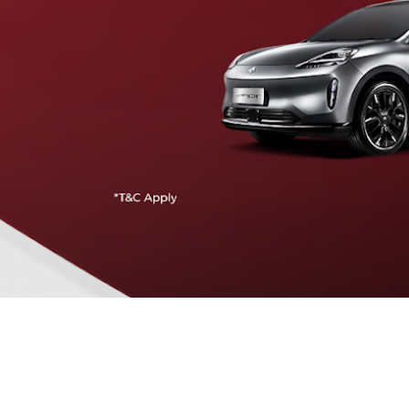
Traffic Jam Assist
Pada kecepatan rendah, mobil secara otomatis
menyesuaikan percepatan, mengerem, dan menjaga
jarak aman dengan kendaraan di depannya.
Intelligent Cruise Assist
Tingkatkan keamanan berkendara dengan fitur yang