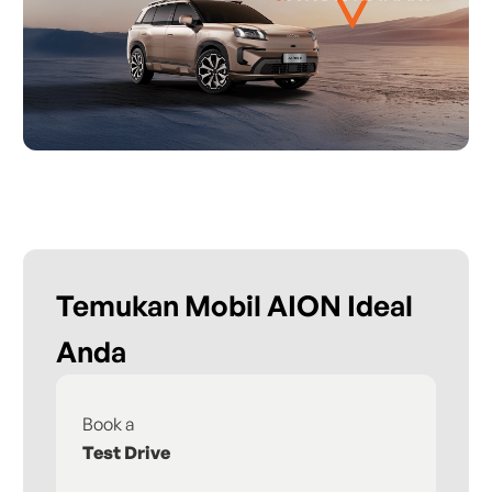
Temukan Mobil AION Ideal
Anda
Book a
Fi
Test Drive
De