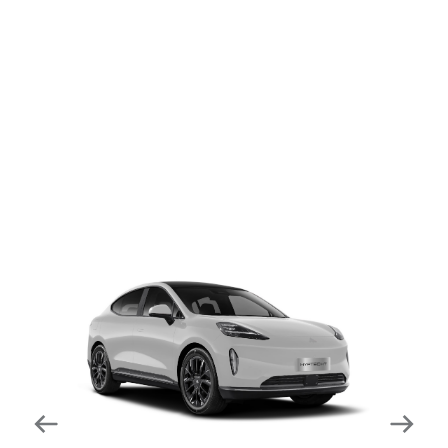
dapat mengurangi kecepatan secara otomatis di
tikungan tajam dan meningkatkan kecepatannya
kembali setelahnya. Beroperasi secara bersamaan
dengan fitur ACC (Adaptive Cruise Control) dan S&G
(Start & Go) sehingga meningkatkan responsivitas saat
melewati tikungan.
Forward Collision Warning
Mendeteksi risiko tabrakan melalui suara alarm dan
layar peringatan yang didukung teknologi sistem
pengeraman otomatis apabila terdeteksi potensi
tabrakan.