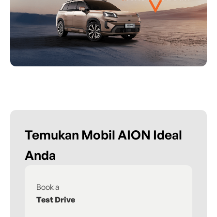
Temukan Mobil AION Ideal
Anda
Book a
Fi
Test Drive
De