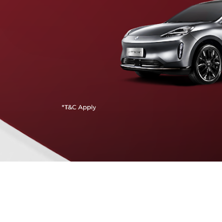
Traffic Jam Assist
Pada kecepatan rendah, mobil secara otomatis
menyesuaikan percepatan, mengerem, dan menjaga
jarak aman dengan kendaraan di depannya.
Intelligent Cruise Assist
Tingkatkan keamanan berkendara dengan fitur yang