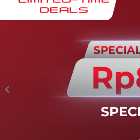
AION’s Intelligent Mobility
Adaptive Cruise Control with Stop and
Go
Fitur ini memungkinkan mobil secara otomatis
mengontrol laju saat berkendara dan menjaga jarak
aman dengan kendaraan di depannya pada kecepatan 0
– 130 km/jam.