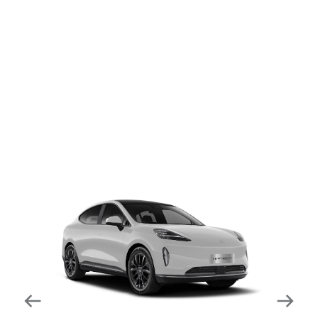
dapat mengurangi kecepatan secara otomatis di
tikungan tajam dan meningkatkan kecepatannya
kembali setelahnya. Beroperasi secara bersamaan
dengan fitur ACC (Adaptive Cruise Control) dan S&G
(Start & Go) sehingga meningkatkan responsivitas saat
melewati tikungan.
Forward Collision Warning
Mendeteksi risiko tabrakan melalui suara alarm dan
layar peringatan yang didukung teknologi sistem
pengeraman otomatis apabila terdeteksi potensi
tabrakan.