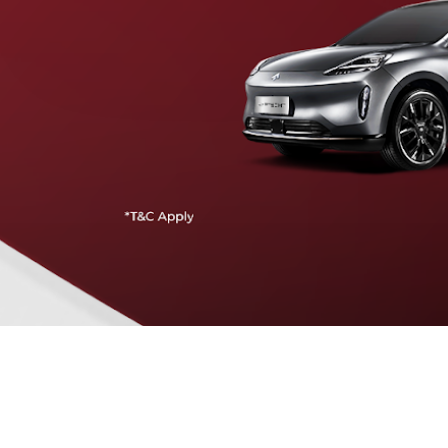
Traffic Jam Assist
Pada kecepatan rendah, mobil secara otomatis
menyesuaikan percepatan, mengerem, dan menjaga
jarak aman dengan kendaraan di depannya.
Intelligent Cruise Assist
Tingkatkan keamanan berkendara dengan fitur yang