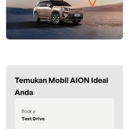
Temukan Mobil AION Ideal
Anda
Book a
Fi
Test Drive
De