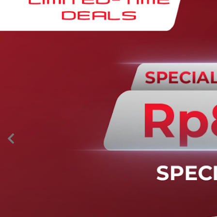
AION’s Intelligent Mobility
Adaptive Cruise Control with Stop and
Go
Fitur ini memungkinkan mobil secara otomatis
mengontrol laju saat berkendara dan menjaga jarak
aman dengan kendaraan di depannya pada kecepatan 0
– 130 km/jam.