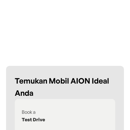
Temukan Mobil AION Ideal
Anda
Book a
Fi
Test Drive
De