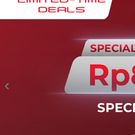
AION’s Intelligent Mobility
Adaptive Cruise Control with Stop and
Go
Fitur ini memungkinkan mobil secara otomatis
mengontrol laju saat berkendara dan menjaga jarak
aman dengan kendaraan di depannya pada kecepatan 0
– 130 km/jam.