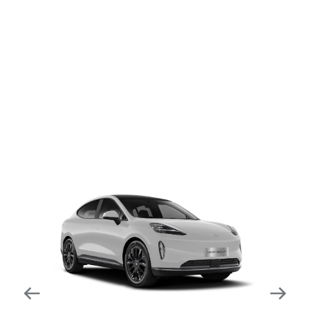
dapat mengurangi kecepatan secara otomatis di
tikungan tajam dan meningkatkan kecepatannya
kembali setelahnya. Beroperasi secara bersamaan
dengan fitur ACC (Adaptive Cruise Control) dan S&G
(Start & Go) sehingga meningkatkan responsivitas saat
melewati tikungan.
Forward Collision Warning
Mendeteksi risiko tabrakan melalui suara alarm dan
layar peringatan yang didukung teknologi sistem
pengeraman otomatis apabila terdeteksi potensi
tabrakan.