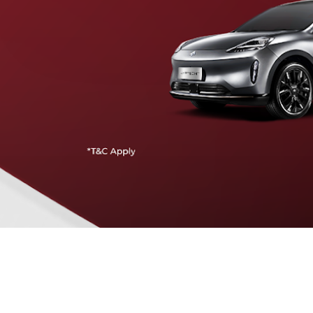
Traffic Jam Assist
Pada kecepatan rendah, mobil secara otomatis
menyesuaikan percepatan, mengerem, dan menjaga
jarak aman dengan kendaraan di depannya.
Intelligent Cruise Assist
Tingkatkan keamanan berkendara dengan fitur yang