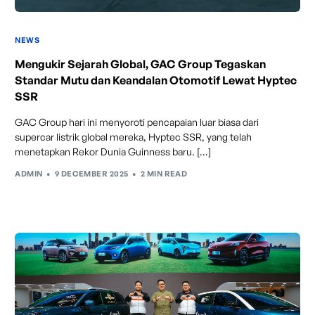
NEWS
Mengukir Sejarah Global, GAC Group Tegaskan
Standar Mutu dan Keandalan Otomotif Lewat Hyptec
SSR
GAC Group hari ini menyoroti pencapaian luar biasa dari
Maintenance & Warranty
supercar listrik global mereka, Hyptec SSR, yang telah
menetapkan Rekor Dunia Guinness baru. […]
ADMIN
9 DECEMBER 2025
2 MIN READ
Intelligent Cruise Assist
Tingkatkan keamanan berkendara dengan fitur yang
dapat mengurangi kecepatan secara otomatis di
tikungan tajam dan meningkatkan kecepatannya
kembali setelahnya. Beroperasi secara bersamaan
dengan fitur ACC (Adaptive Cruise Control) dan S&G
(Start & Go) sehingga meningkatkan responsivitas saat