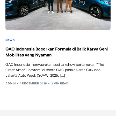
melewati tikungan.
Forward Collision Warning
Mendeteksi risiko tabrakan melalui suara alarm dan
NEWS
layar peringatan yang didukung teknologi sistem
GAC Indonesia Bocorkan Formula di Balik Karya Seni
pengeraman otomatis apabila terdeteksi potensi
Mobilitas yang Nyaman
tabrakan.
GAC Indonesia menyuarakan sesi talkshow bertemakan “The
Great Art of Comfort” di booth GAC pada gelaran Gaikindo
Jakarta Auto Week (GJAW) 2025. […]
ADMIN
1 DECEMBER 2025
2 MIN READ