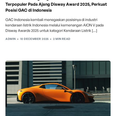
Go
Terpopuler Pada Ajang Disway Award 2025, Perkuat
Posisi GAC di Indonesia
Fitur ini memungkinkan mobil secara otomatis
mengontrol laju saat berkendara dan menjaga jarak
GAC Indonesia kembali menegaskan posisinya di industri
aman dengan kendaraan di depannya pada kecepatan 0
kendaraan listrik Indonesia melalui kemenangan AION V pada
– 130 km/jam.
Disway Awards 2025 untuk kategori Kendaraan Listrik […]
ADMIN
10 DECEMBER 2025
2 MIN READ
Traffic Jam Assist
Pada kecepatan rendah, mobil secara otomatis
menyesuaikan percepatan, mengerem, dan menjaga
jarak aman dengan kendaraan di depannya.